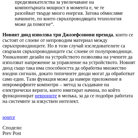
предизвикателства за увеличаване на
компютърната мощност в момента е, че те
разсейват твърде много енергия. Затова обмисляме
начините, по които свръхпроводящата технология
може да помогне“.
Новият диод използва три Джозефсонови прехода
, които се
състоят от слоеве от непроводим материал между
свръхпроводниците. Но в този случай изследователите са
свързали свръхпроводниците със слоеве от полупроводници.
Уникалният дизайн на устройството позволява на учените да
използват напрежение за управление на устройството. Новият
диод също така има способността да обработва множество
входни сигнали, докато типичните диоди могат да обработват
само един. Тази функция може да намери приложение в
невроморфните компютри – метод за създаване на
електрически вериги, които имитират начина, по който
функционират
невроните
в мозъка, за да се подобри работата
на системите за изкуствен интелект.
source
Сподели:
Prev Post