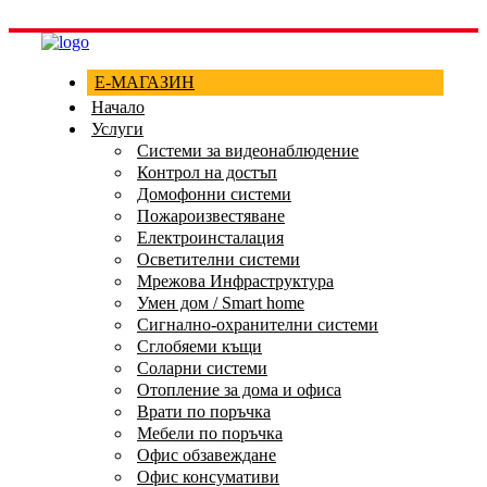
Е-МАГАЗИН
Начало
Услуги
Системи за видеонаблюдение
Контрол на достъп
Домофонни системи
Пожароизвестяване
Електроинсталация
Осветителни системи
Мрежова Инфраструктура
Умен дом / Smart home
Сигнално-охранителни системи
Сглобяеми къщи
Соларни системи
Отопление за дома и офиса
Врати по поръчка
Мебели по поръчка
Офис обзавеждане
Офис консумативи