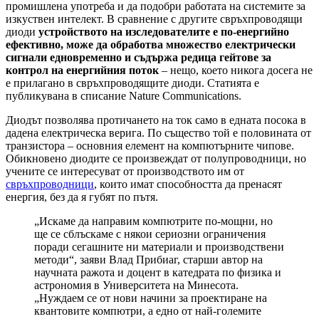
промишлена употреба и да подобри работата на системите за
изкуствен интелект. В сравнение с другите свръхпроводящи
диоди
устройството на изследователите е по-енергийно
ефективно, може да обработва множество електрически
сигнали едновременно и съдържа редица гейтове за
контрол на енергийния поток
– нещо, което никога досега не
е прилагано в свръхпроводящите диоди. Статията е
публикувана в списание Nature Communications.
Диодът позволява протичането на ток само в едната посока в
дадена електрическа верига. По същество той е половината от
транзистора – основния елемент на компютърните чипове.
Обикновено диодите се произвеждат от полупроводници, но
учените се интересуват от производството им от
свръхпроводници
, които имат способността да пренасят
енергия, без да я губят по пътя.
„Искаме да направим компютрите по-мощни, но
ще се сблъскаме с някои сериозни ограничения
поради сегашните ни материали и производствени
методи“, заяви Влад Прибиаг, старши автор на
научната ражота и доцент в катедрата по физика и
астрономия в Университета на Минесота.
„Нуждаем се от нови начини за проектиране на
квантовите компютри, а едно от най-големите