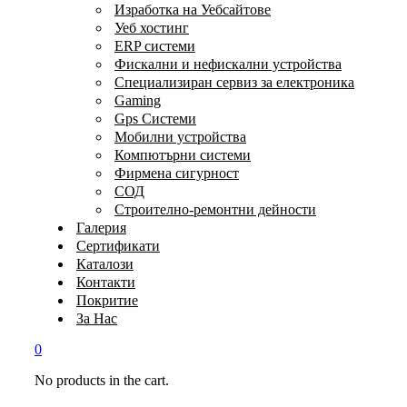
Изработка на Уебсайтове
Уеб хостинг
ERP системи
Фискални и нефискални устройства
Специализиран сервиз за електроника
Gaming
Gps Системи
Мобилни устройства
Компютърни системи
Фирмена сигурност
СОД
Строително-ремонтни дейности
Галерия
Сертификати
Каталози
Контакти
Покритие
За Нас
0
No products in the cart.