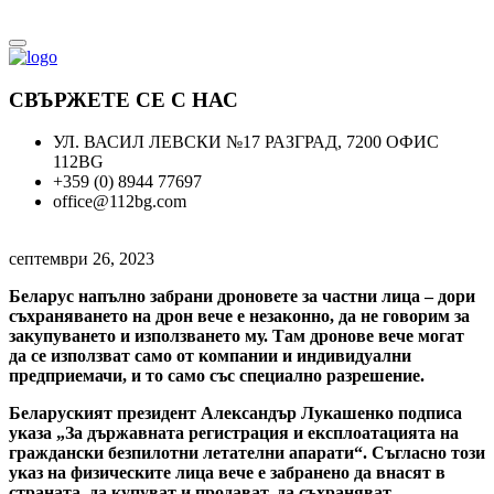
СВЪРЖЕТЕ СЕ С НАС
УЛ. ВАСИЛ ЛЕВСКИ №17 РАЗГРАД, 7200 ОФИС
112BG
+359 (0) 8944 77697
office@112bg.com
септември 26, 2023
Беларус напълно забрани дроновете за частни лица – дори
съхраняването на дрон вече е незаконно, да не говорим за
закупуването и използването му. Там дронове вече могат
да се използват само от компании и индивидуални
предприемачи, и то само със специално разрешение.
Беларуският президент Александър Лукашенко подписа
указа „За държавната регистрация и експлоатацията на
граждански безпилотни летателни апарати“. Съгласно този
указ на физическите лица вече е забранено да внасят в
страната, да купуват и продават, да съхраняват,