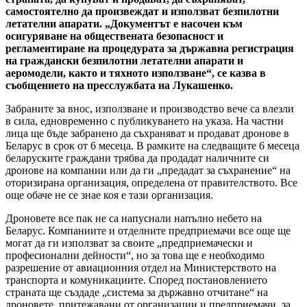
самостоятелно да произвеждат и използват безпилотни
летателни апарати. „Документът е насочен към
осигуряване на обществената безопасност и
регламентиране на процедурата за държавна регистрация
на граждански безпилотни летателни апарати и
аеромодели, както и тяхното използване“, се казва в
съобщението на пресслужбата на Лукашенко.
Забраните за внос, използване и производство вече са влезли
в сила, едновременно с публикуването на указа. На частни
лица ще бъде забранено да съхраняват и продават дронове в
Беларус в срок от 6 месеца. В рамките на следващите 6 месеца
беларуските граждани трябва да продадат наличните си
дронове на компании или да ги „предадат за съхранение“ на
оторизирана организация, определена от правителството. Все
още обаче не се знае коя е тази организация.
Дроновете все пак не са напуснали напълно небето на
Беларус. Компаниите и отделните предприемачи все още ще
могат да ги използват за своите „предприемачески и
професионални дейности“, но за това ще е необходимо
разрешение от авиационния отдел на Министерството на
транспорта и комуникациите. Според постановлението
страната ще създаде „система за държавно отчитане“ на
дроновете, притежавани от организации и предприемачи, за