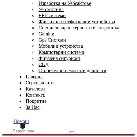
Изработка на Уебсайтове
Уеб хостинг
ERP системи
Фискални и нефискални устройства
Специализиран сервиз за електроника
Gaming
Gps Системи
Мобилни устройства
Компютърни системи
Фирмена сигурност
СОД
Строително-ремонтни дейности
Галерия
Сертификати
Каталози
Контакти
Покритие
За Нас
Помощ
0