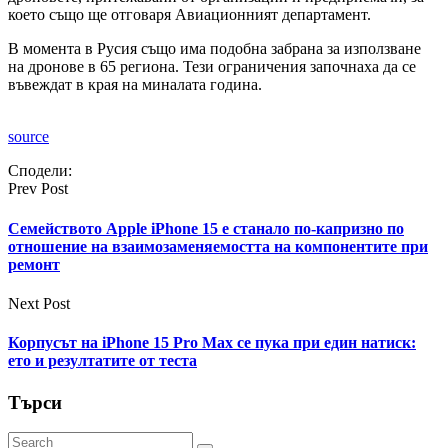
което също ще отговаря Авиационният департамент.
В момента в Русия също има подобна забрана за използване
на дронове в 65 региона. Тези ограничения започнаха да се
въвеждат в края на миналата година.
source
Сподели:
Prev Post
Семейството Apple iPhone 15 е станало по-капризно по
отношение на взаимозаменяемостта на компонентите при
ремонт
Next Post
Корпусът на iPhone 15 Pro Max се пука при един натиск:
ето и резултатите от теста
Търси