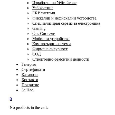
Изработка на Уебсайтове
Уеб хостинг
ERP системи
Фискални и нефискални устройства
Специализиран сервиз за електроника
Gaming
Gps Системи
Мобилни устройства
Компютърни системи
Фирмена сигурност
СОД
Строително-ремонтни дейности
Галерия
Сертификати
Каталози
Контакти
Покритие
За Нас
0
No products in the cart.