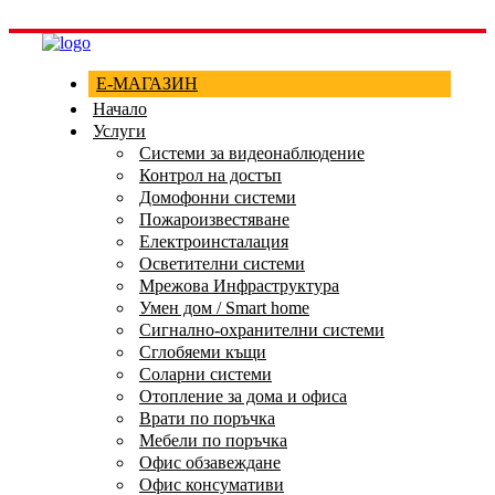
Е-МАГАЗИН
Начало
Услуги
Системи за видеонаблюдение
Контрол на достъп
Домофонни системи
Пожароизвестяване
Електроинсталация
Осветителни системи
Мрежова Инфраструктура
Умен дом / Smart home
Сигнално-охранителни системи
Сглобяеми къщи
Соларни системи
Отопление за дома и офиса
Врати по поръчка
Мебели по поръчка
Офис обзавеждане
Офис консумативи