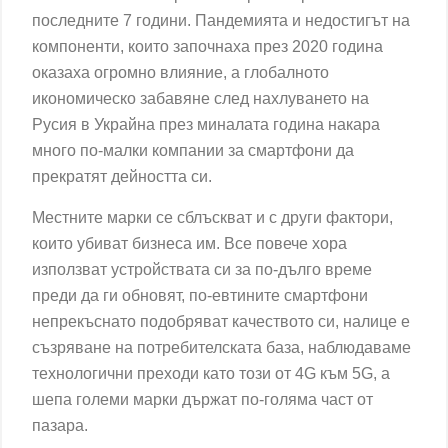
последните 7 години. Пандемията и недостигът на
компоненти, които започнаха през 2020 година
оказаха огромно влияние, а глобалното
икономическо забавяне след нахлуването на
Русия в Украйна през миналата година накара
много по-малки компании за смартфони да
прекратят дейността си.
Местните марки се сблъскват и с други фактори,
които убиват бизнеса им. Все повече хора
използват устройствата си за по-дълго време
преди да ги обновят, по-евтините смартфони
непрекъснато подобряват качеството си, налице е
съзряване на потребителската база, наблюдаваме
технологични преходи като този от 4G към 5G, а
шепа големи марки държат по-голяма част от
пазара.