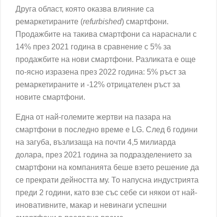
Друга област, която оказва влияние са
ремаркетираните (
refurbished
) смартфони.
Продажбите на такива смартфони са нараснали с
14% през 2021 година в сравнение с 5% за
продажбите на нови смартфони. Разликата е още
по-ясно изразена през 2022 година: 5% ръст за
ремаркетираните и -12% отрицателен ръст за
новите смартфони.
Една от най-големите жертви на пазара на
смартфони в последно време е LG. След 6 години
на загуба, възлизаща на почти 4,5 милиарда
долара, през 2021 година за подразделението за
смартфони на компанията беше взето решение да
се прекрати дейността му. То напусна индустрията
преди 2 години, като взе със себе си някои от най-
иновативните, макар и невинаги успешни