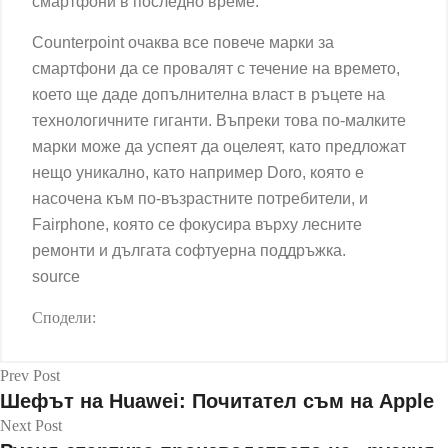
смартфони в последно време.
Counterpoint очаква все повече марки за
смартфони да се провалят с течение на времето,
което ще даде допълнителна власт в ръцете на
технологичните гиганти. Въпреки това по-малките
марки може да успеят да оцелеят, като предложат
нещо уникално, като например Doro, която е
насочена към по-възрастните потребители, и
Fairphone, която се фокусира върху лесните
ремонти и дългата софтуерна поддръжка.
source
Сподели:
Prev Post
Шефът на Huawei: Почитател съм на Apple
Next Post