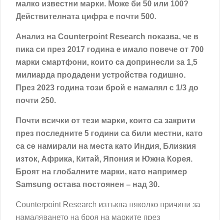
малко известни марки. Може би 50 или 100?
Действителната цифра е почти 500.
Анализ на Counterpoint Research показва, че в
пика си през 2017 година е имало повече от 700
марки смартфони, които са допринесли за 1,5
милиарда продадени устройства годишно.
През 2023 година този брой е намалял с 1/3 до
почти 250.
Почти всички от тези марки, които са закрити
през последните 5 години са били местни, като
са се намирали на места като Индия, Близкия
изток, Африка, Китай, Япония и Южна Корея.
Броят на глобалните марки, като например
Samsung остава постоянен – над 30.
Counterpoint Research изтъква няколко причини за
намаляването на броя на марките през