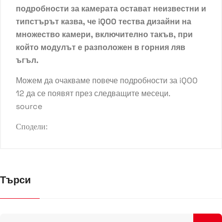
подробности за камерата остават неизвестни и
типстърът казва, че iQOO тества дизайни на
множество камери, включително такъв, при
който модулът е разположен в горния ляв
ъгъл.
Можем да очакваме повече подробности за iQOO
12 да се появят през следващите месеци.
source
Сподели:
Търси