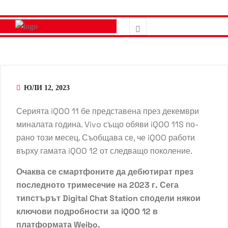
ЮЛИ 12, 2023
Серията iQOO 11 бе представена през декември
миналата година. Vivo също обяви iQOO 11S по-
рано този месец. Съобщава се, че iQOO работи
върху гамата iQOO 12 от следващо поколение.
Очаква се смартфоните да дебютират през
последното тримесечие на 2023 г. Сега
типстърът Digital Chat Station сподели някои
ключови подробности за iQOO 12 в
платформата Weibo.