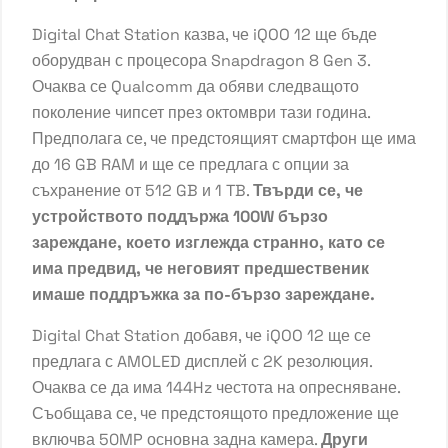
Digital Chat Station казва, че iQOO 12 ще бъде
оборудван с процесора Snapdragon 8 Gen 3.
Очаква се Qualcomm да обяви следващото
поколение чипсет през октомври тази година.
Предполага се, че предстоящият смартфон ще има
до 16 GB RAM и ще се предлага с опции за
съхранение от 512 GB и 1 TB.
Твърди се, че
устройството поддържа 100W бързо
зареждане, което изглежда странно, като се
има предвид, че неговият предшественик
имаше поддръжка за по-бързо зареждане.
Digital Chat Station добавя, че iQOO 12 ще се
предлага с AMOLED дисплей с 2K резолюция.
Очаква се да има 144Hz честота на опресняване.
Съобщава се, че предстоящото предложение ще
включва 50MP основна задна камера.
Други