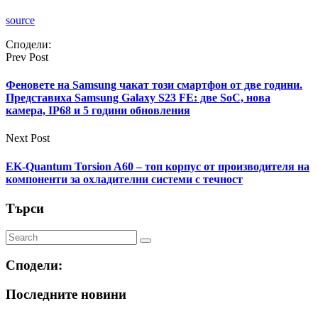
source
Сподели:
Prev Post
Феновете на Samsung чакат този смартфон от две години.
Представиха Samsung Galaxy S23 FE: две SoC, нова
камера, IP68 и 5 години обновления
Next Post
EK-Quantum Torsion A60 – топ корпус от производителя на
компоненти за охладителни системи с течност
Търси
Сподели:
Последните новини