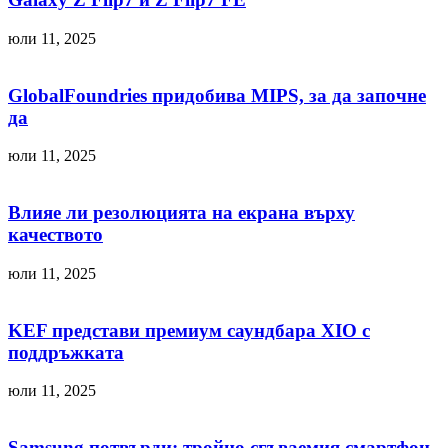
юли 11, 2025
GlobalFoundries придобива MIPS, за да започне
да
юли 11, 2025
Влияе ли резолюцията на екрана върху
качеството
юли 11, 2025
KEF представи премиум саундбара XIO с
поддръжката
юли 11, 2025
Samsung потвърди: тройно сгъваемия смартфон