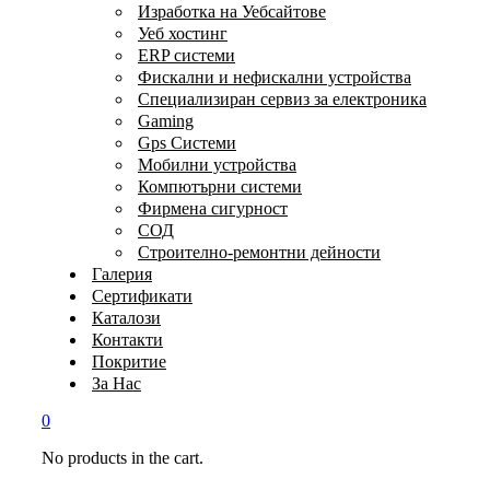
Изработка на Уебсайтове
Уеб хостинг
ERP системи
Фискални и нефискални устройства
Специализиран сервиз за електроника
Gaming
Gps Системи
Мобилни устройства
Компютърни системи
Фирмена сигурност
СОД
Строително-ремонтни дейности
Галерия
Сертификати
Каталози
Контакти
Покритие
За Нас
0
No products in the cart.