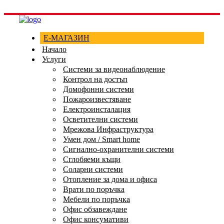
Е-МАГАЗИН
Начало
Услуги
Системи за видеонаблюдение
Контрол на достъп
Домофонни системи
Пожароизвестяване
Електроинсталация
Осветителни системи
Мрежова Инфраструктура
Умен дом / Smart home
Сигнално-охранителни системи
Сглобяеми къщи
Соларни системи
Отопление за дома и офиса
Врати по поръчка
Мебели по поръчка
Офис обзавеждане
Офис консумативи