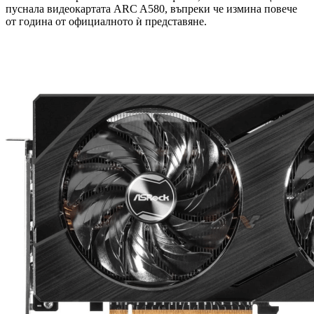
пуснала видеокартата ARC A580, въпреки че измина повече
от година от официалното ѝ представяне.