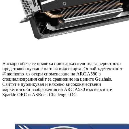
Наскоро обаче се появиха нови доказателства за вероятното
предстоящо пускане на тази видеокарта. Онлайн-детективът
@momomo_us откри споменаване на ARC A580 в
специализирания сайт за сравнение на цените Geizhals.
Сайтът е публикувал и няколко висококачествени
маркетингови изображения на ARC A580 във версиите
Sparkle ORC и ASRock Challenger OC.