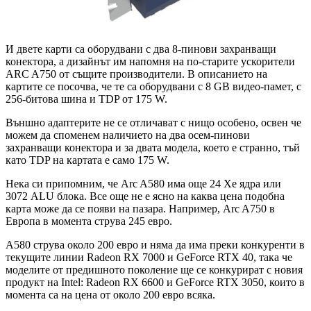
И двете карти са оборудвани с два 8-пинови захранващи
конектора, а дизайнът им напомня на по-старите ускорители
ARC A750 от същите производители. В описанието на
картите се посочва, че те са оборудвани с 8 GB видео-памет, с
256-битова шина и TDP от 175 W.
Външно адаптерите не се отличават с нищо особено, освен че
можем да споменем наличието на два осем-пинови
захранващи конектора и за двата модела, което е странно, тъй
като TDP на картата е само 175 W.
Нека си припомним, че Arc A580 има още 24 Xe ядра или
3072 ALU блока. Все още не е ясно на каква цена подобна
карта може да се появи на пазара. Например, Arc A750 в
Европа в момента струва 245 евро.
A580 струва около 200 евро и няма да има преки конкуренти в
текущите линии Radeon RX 7000 и GeForce RTX 40, така че
моделите от предишното поколение ще се конкурират с новия
продукт на Intel: Radeon RX 6600 и GeForce RTX 3050, които в
момента са на цена от около 200 евро всяка.