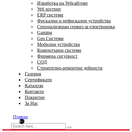
Изработка на Уебсайтове
Уеб хостинг
ERP системи
Фискални и нефискални устройства
Специализиран сервиз за електроника
Gaming
Gps Системи
Мобилни устройства
Компютърни системи
Фирмена сигурност
СОД
Строително-ремонтни дейности
Галерия
Сертификати
Каталози
Контакти
Покритие
За Нас
Помощ
0