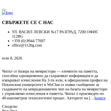
СВЪРЖЕТЕ СЕ С НАС
УЛ. ВАСИЛ ЛЕВСКИ №17 РАЗГРАД, 7200 ОФИС
112BG
+359 (0) 8944 77697
office@112bg.com
юли 8, 2026
Чипът се базира на мемристори — елементи на паметта,
способни едновременно да съхраняват информация и да
извършват изчисления На 3-ти юли, в официалния профил на
Пекинския университет в WeChat се появи съобщение за
създаването на невродинамичен чип на базата на мемристори
с управляеми изчисления в паметта. Чипът е произведен по
40-нанометров технологичен процес. Авторите на […]
source
Сподели:
Prev Post