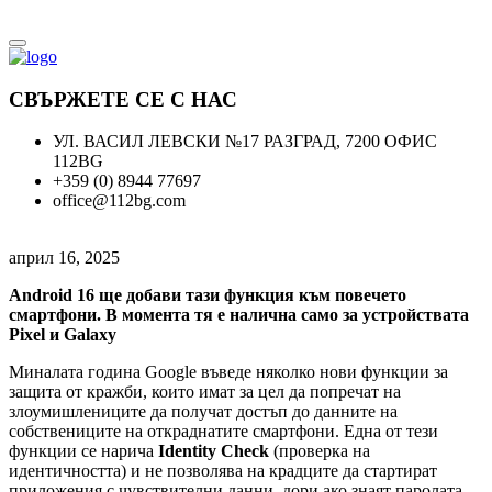
СВЪРЖЕТЕ СЕ С НАС
УЛ. ВАСИЛ ЛЕВСКИ №17 РАЗГРАД, 7200 ОФИС
112BG
+359 (0) 8944 77697
office@112bg.com
април 16, 2025
Android 16 ще добави тази функция към повечето
смартфони. В момента тя е налична само за устройствата
Pixel и Galaxy
Миналата година Google въведе няколко нови функции за
защита от кражби, които имат за цел да попречат на
злоумишлениците да получат достъп до данните на
собствениците на откраднатите смартфони. Една от тези
функции се нарича
Identity Check
(проверка на
идентичността) и не позволява на крадците да стартират
приложения с чувствителни данни, дори ако знаят паролата