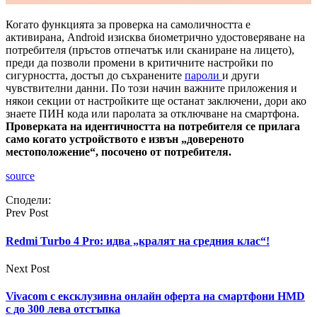
Когато функцията за проверка на самоличността е
активирана, Android изисква биометрично удостоверяване на
потребителя (пръстов отпечатък или сканиране на лицето),
преди да позволи промени в критичните настройки по
сигурността, достъп до съхранените
пароли
и други
чувствителни данни. По този начин важните приложения и
някои секции от настройките ще останат заключени, дори ако
знаете ПИН кода или паролата за отключване на смартфона.
Проверката на идентичността на потребителя се прилага
само когато устройството е извън „довереното
местоположение“, посочено от потребителя.
source
Сподели:
Prev Post
Redmi Turbo 4 Pro: идва „кралят на средния клас“!
Next Post
Vivacom с ексклузивна онлайн оферта на смартфони HMD
с до 300 лева отстъпка