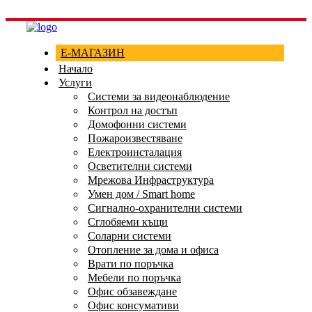
Е-МАГАЗИН
Начало
Услуги
Системи за видеонаблюдение
Контрол на достъп
Домофонни системи
Пожароизвестяване
Електроинсталация
Осветителни системи
Мрежова Инфраструктура
Умен дом / Smart home
Сигнално-охранителни системи
Сглобяеми къщи
Соларни системи
Отопление за дома и офиса
Врати по поръчка
Мебели по поръчка
Офис обзавеждане
Офис консумативи