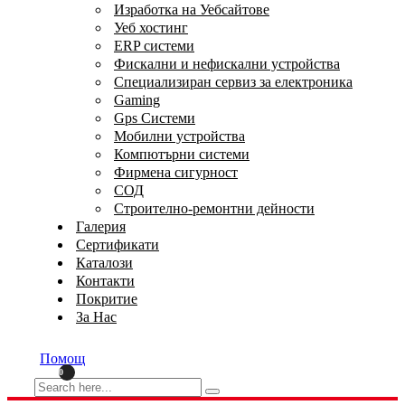
Изработка на Уебсайтове
Уеб хостинг
ERP системи
Фискални и нефискални устройства
Специализиран сервиз за електроника
Gaming
Gps Системи
Мобилни устройства
Компютърни системи
Фирмена сигурност
СОД
Строително-ремонтни дейности
Галерия
Сертификати
Каталози
Контакти
Покритие
За Нас
Помощ
0