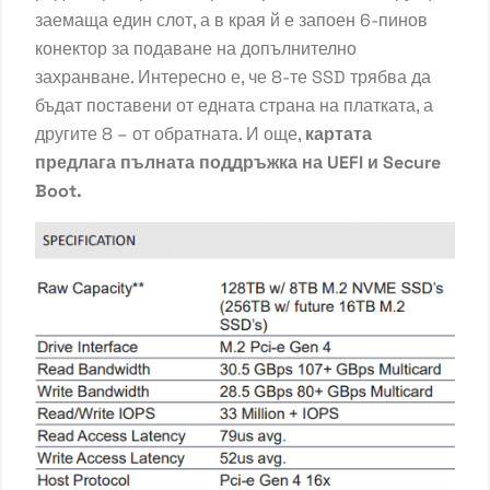
заемаща един слот, а в края й е запоен 6-пинов
конектор за подаване на допълнително
захранване. Интересно е, че 8-те
SSD
трябва да
бъдат поставени от едната страна на платката, а
другите 8 – от обратната. И още,
картата
предлага пълната поддръжка на UEFI и Secure
Boot.