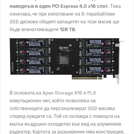
наведнъж в един PCI Express 4.0 x16 слот
. Това
означава, че при използване на 8-терабайтови
SSD дискове общият капацитет на този масив ще
бъде впечатляващите
128
TB
.
В основата на Apex Storage X16 е PLX
комутационен чип, който позволява на
собствениците да персонализират SSD масива
според нуждите си. Той се охлажда с помощта на
малък въздушен охладител във вид на алуминиев
радиатор. Картата за разширение има конструкция,