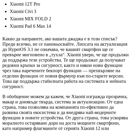
Xiaomi 12T Pro
Xiaomi Civi 3
Xiaomi MIX FOLD 2
Xiaomi Pad 6 Max 14
Какво да направите, ако вашата джаджа е в този списък?
Преди всичко, не се паникьосвайте. Липсата на актуализация
до HyperOS 3.1 не означава, че вашият смартфон ще се
превърне мигновено в „тухла“. Xiaomi увери, че ще продължи
да поддържа тези устройства. Те ще продължат да получават
редовни кръпки за сигурност, както и някои нови функции
чрез така наречените бекпорт функции — прехвърляне на
отделни функции от новия фърмуер към по-старите версии.
Това ще поддържа стабилната работа на системата и нейната
сигурност.
В обобщение можем да кажем, че Xiaomi изгражда прозрачна,
макар и донякъде твърда, система за актуализации. От една
страна, това позволява на компанията по-ефективно да
развива своята екосистема и да внедрява най-модерните
функции в новите устройства. От друга страна, това ускорява
моралното остаряване дори на доста мощните смартфони,
като например флагманите от серията Xiaomi 12 или