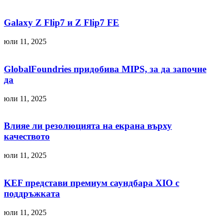
Galaxy Z Flip7 и Z Flip7 FE
юли 11, 2025
GlobalFoundries придобива MIPS, за да започне
да
юли 11, 2025
Влияе ли резолюцията на екрана върху
качеството
юли 11, 2025
KEF представи премиум саундбара XIO с
поддръжката
юли 11, 2025