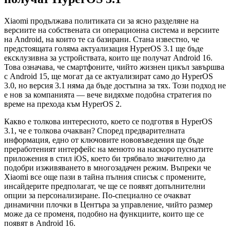
Xiaomi продължава политиката си за ясно разделяне на
версиите на собствената си операционна система и версиите
на Android, на които те са базирани. Стана известно, че
предстоящата голяма актуализация HyperOS 3.1 ще бъде
ексклузивна за устройствата, които ще получат Android 16.
Това означава, че смартфоните, чийто жизнен цикъл завършва
с Android 15, ще могат да се актуализират само до HyperOS
3.0, но версия 3.1 няма да бъде достъпна за тях. Този подход не
е нов за компанията — вече видяхме подобна стратегия по
време на прехода към HyperOS 2.
Какво е толкова интересното, което се подготвя в HyperOS
3.1, че е толкова очакван? Според предварителната
информация, едно от ключовите нововъведения ще бъде
преработеният интерфейс на менюто на наскоро пуснатите
приложения в стил iOS, което би трябвало значително да
подобри изживяването в многозадачен режим. Въпреки че
Xiaomi все още пази в тайна пълния списък с промените,
инсайдерите предполагат, че ще се появят допълнителни
опции за персонализиране. По-специално се очакват
динамични плочки в Центъра за управление, чийто размер
може да се променя, подобно на функциите, които ще се
появят в Android 16.