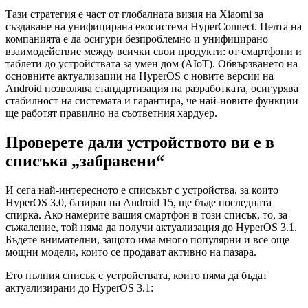
Тази стратегия е част от глобалната визия на Xiaomi за
създаване на унифицирана екосистема HyperConnect. Целта на
компанията е да осигури безпроблемно и унифицирано
взаимодействие между всички свои продукти: от смартфони и
таблети до устройствата за умен дом (AIoT). Обвързването на
основните актуализации на HyperOS с новите версии на
Android позволява стандартизация на разработката, осигурява
стабилност на системата и гарантира, че най-новите функции
ще работят правилно на съответния хардуер.
Проверете дали устройството ви е в
списъка „забравени“
И сега най-интересното е списъкът с устройства, за които
HyperOS 3.0, базиран на Android 15, ще бъде последната
спирка. Ако намерите вашия смартфон в този списък, то, за
съжаление, той няма да получи актуализация до HyperOS 3.1.
Бъдете внимателни, защото има много популярни и все още
мощни модели, които се продават активно на пазара.
Ето пълния списък с устройствата, които няма да бъдат
актуализирани до HyperOS 3.1: