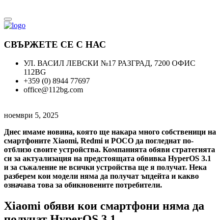
СВЪРЖЕТЕ СЕ С НАС
УЛ. ВАСИЛ ЛЕВСКИ №17 РАЗГРАД, 7200 ОФИС
112BG
+359 (0) 8944 77697
office@112bg.com
ноември 5, 2025
Днес имаме новина, която ще накара много собственици на
смартфоните Xiaomi, Redmi и POCO да погледнат по-
отблизо своите устройства. Компанията обяви стратегията
си за актуализация на предстоящата обвивка HyperOS 3.1
и за съжаление не всички устройства ще я получат. Нека
разберем кои модели няма да получат ъпдейта и какво
означава това за обикновените потребители.
Xiaomi обяви кои смартфони няма да
получат HyperOS 3.1