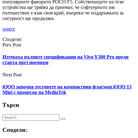
популярните фаворити POCO F5. Собствениците на тези
устройства ще трябва да приемат, че софтуерното им
пътешествие е към своя край, въпреки че поддръжката за
сигурност ще продължи.
source
Сподели:
Prev Post
Изтекоха пълните спецификации на Vivo Y500 Pro преди
старта през ноември
Next Post
iQOO започна тестовете на компактния флагман iQOO 15
Mini с процесор на MediaTek
Търси
Сподели: