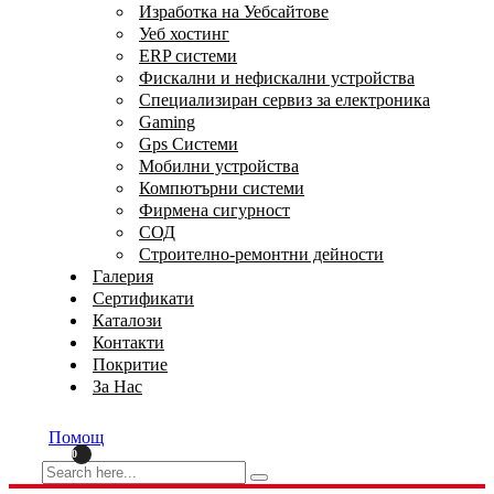
Изработка на Уебсайтове
Уеб хостинг
ERP системи
Фискални и нефискални устройства
Специализиран сервиз за електроника
Gaming
Gps Системи
Мобилни устройства
Компютърни системи
Фирмена сигурност
СОД
Строително-ремонтни дейности
Галерия
Сертификати
Каталози
Контакти
Покритие
За Нас
Помощ
0