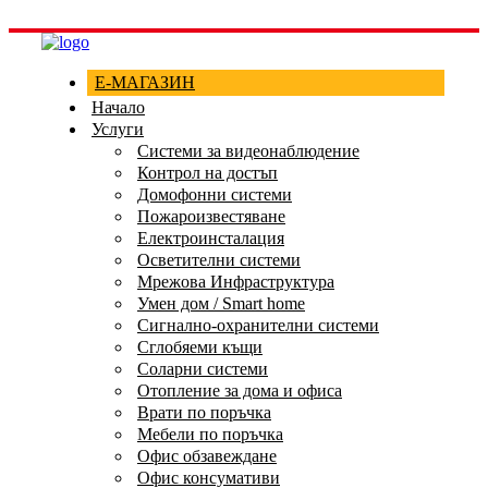
Е-МАГАЗИН
Начало
Услуги
Системи за видеонаблюдение
Контрол на достъп
Домофонни системи
Пожароизвестяване
Електроинсталация
Осветителни системи
Мрежова Инфраструктура
Умен дом / Smart home
Сигнално-охранителни системи
Сглобяеми къщи
Соларни системи
Отопление за дома и офиса
Врати по поръчка
Мебели по поръчка
Офис обзавеждане
Офис консумативи