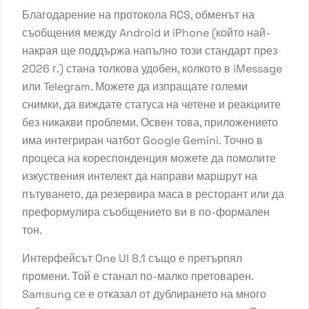
Благодарение на протокола RCS, обменът на
съобщения между Android и iPhone (който най-
накрая ще поддържа напълно този стандарт през
2026 г.) стана толкова удобен, колкото в iMessage
или Telegram. Можете да изпращате големи
снимки, да виждате статуса на четене и реакциите
без никакви проблеми. Освен това, приложението
има интегриран чатбот Google Gemini. Точно в
процеса на кореспонденция можете да помолите
изкуствения интелект да направи маршрут на
пътуването, да резервира маса в ресторант или да
преформулира съобщението ви в по-формален
тон.
Интерфейсът One UI 8.1 също е претърпял
промени. Той е станал по-малко претоварен.
Samsung се е отказал от дублирането на много