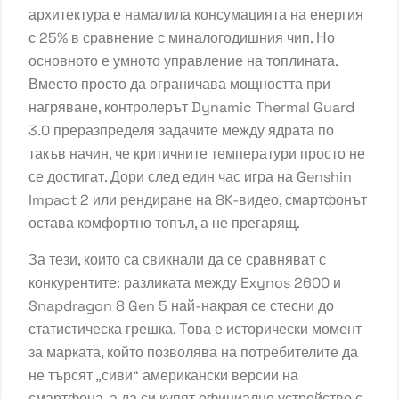
архитектура е намалила консумацията на енергия
с 25% в сравнение с миналогодишния чип. Но
основното е умното управление на топлината.
Вместо просто да ограничава мощността при
нагряване, контролерът Dynamic Thermal Guard
3.0 преразпределя задачите между ядрата по
такъв начин, че критичните температури просто не
се достигат. Дори след един час игра на Genshin
Impact 2 или рендиране на 8K-видео, смартфонът
остава комфортно топъл, а не прегарящ.
За тези, които са свикнали да се сравняват с
конкурентите: разликата между Exynos 2600 и
Snapdragon 8 Gen 5 най-накрая се стесни до
статистическа грешка. Това е исторически момент
за марката, който позволява на потребителите да
не търсят „сиви“ американски версии на
смартфона, а да си купят официално устройство с