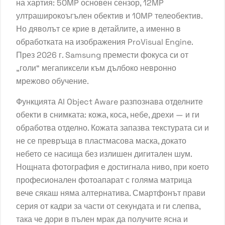
на хартия: 50MP основен сензор, 12MP
ултраширокоъгълен обектив и 10MP телеобектив.
Но дяволът се крие в детайлите, а именно в
обработката на изображения ProVisual Engine.
През 2026 г. Samsung премести фокуса си от
„голи“ мегапиксели към дълбоко невронно
мрежово обучение.
Функцията AI Object Aware разпознава отделните
обекти в снимката: кожа, коса, небе, дрехи — и ги
обработва отделно. Кожата запазва текстурата си и
не се превръща в пластмасова маска, докато
небето се насища без излишен дигитален шум.
Нощната фотография е достигнала ниво, при което
професионален фотоапарат с голяма матрица
вече сякаш няма алтернатива. Смартфонът прави
серия от кадри за части от секундата и ги слепва,
така че дори в пълен мрак да получите ясна и