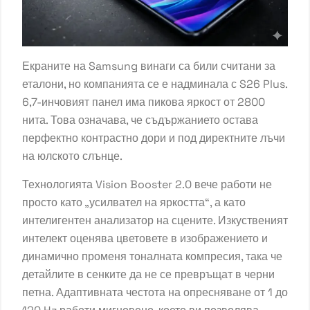
Екраните на Samsung винаги са били считани за
еталони, но компанията се е надминала с S26 Plus.
6,7-инчовият панел има пикова яркост от 2800
нита. Това означава, че съдържанието остава
перфектно контрастно дори и под директните лъчи
на юлското слънце.
Технологията Vision Booster 2.0 вече работи не
просто като „усилвател на яркостта“, а като
интелигентен анализатор на сцените. Изкуственият
интелект оценява цветовете в изображението и
динамично променя тоналната компресия, така че
детайлите в сенките да не се превръщат в черни
петна. Адаптивната честота на опресняване от 1 до