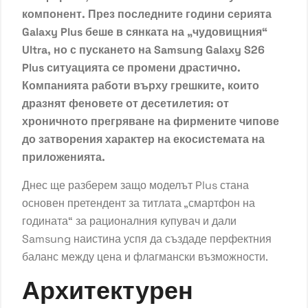
компонент. През последните години серията
Galaxy Plus беше в сянката на „чудовищния“
Ultra, но с пускането на Samsung Galaxy S26
Plus ситуацията се промени драстично.
Компанията работи върху грешките, които
дразнят феновете от десетилетия: от
хроничното прегряване на фирмените чипове
до затворения характер на екосистемата на
приложенията.
Днес ще разберем защо моделът Plus стана
основен претендент за титлата „смартфон на
годината“ за рационалния купувач и дали
Samsung наистина успя да създаде перфектния
баланс между цена и флагмански възможности.
Архитектурен