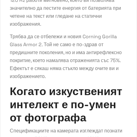
120 Hz работи мигновено, което ви позволява
значително да пестите енергия от батерията при
четене на текст или гледане на статични
изображения.
Трябва да се отбележи и новия Corning Gorilla
Glass Armor 2. Той не само е по-здрав от
предишните поколения, но и има антирефлексно
покритие, което намалява отраженията със 75%.
Ефектът е сякаш няма стъкло между очите ви и
изображението.
Когато изкуственият
интелект е по-умен
от фотографа
Спецификациите на камерата изглеждат познати