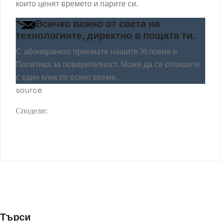
които ценят времето и парите си.
Всичко важно от света на
технологиите, директно в пощата ти.
С абонирането приемате нашите
Условия
и
Политика за поверителност
. Може да се отпишете
с един клик по всяко време.
source
Сподели:
Търси