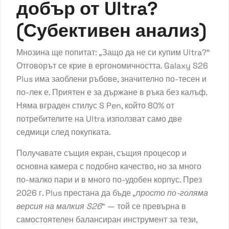
добър от Ultra?
(Субективен анализ)
Мнозина ще попитат: „Защо да не си купим Ultra?“
Отговорът се крие в ергономичността. Galaxy S26
Plus има заоблени ръбове, значително по-тесен и
по-лек е. Приятен е за държане в ръка без калъф.
Няма вграден стилус S Pen, който 80% от
потребителите на Ultra използват само две
седмици след покупката.
Получавате същия екран, същия процесор и
основна камера с подобно качество, но за много
по-малко пари и в много по-удобен корпус. През
2026 г. Plus престана да бъде „
просто по-голяма
версия на малкия S26
“ — той се превърна в
самостоятелен балансиран инструмент за тези,