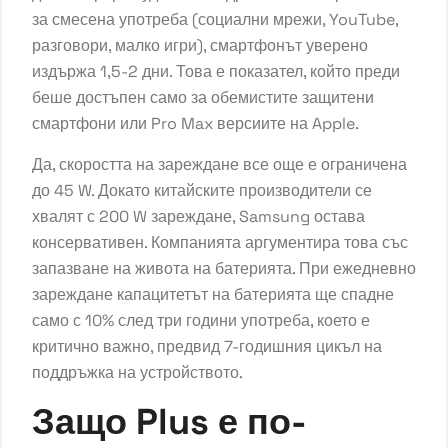
за смесена употреба (социални мрежи, YouTube,
разговори, малко игри), смартфонът уверено
издържа 1,5-2 дни. Това е показател, който преди
беше достъпен само за обемистите защитени
смартфони или Pro Max версиите на Apple.
Да, скоростта на зареждане все още е ограничена
до 45 W. Докато китайските производители се
хвалят с 200 W зареждане, Samsung остава
консервативен. Компанията аргументира това със
запазване на живота на батерията. При ежедневно
зареждане капацитетът на батерията ще спадне
само с 10% след три години употреба, което е
критично важно, предвид 7-годишния цикъл на
поддръжка на устройството.
Защо Plus е по-