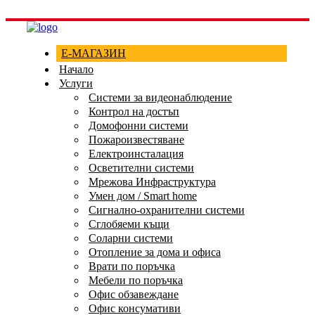
Е-МАГАЗИН
Начало
Услуги
Системи за видеонаблюдение
Контрол на достъп
Домофонни системи
Пожароизвестяване
Електроинсталация
Осветителни системи
Мрежова Инфраструктура
Умен дом / Smart home
Сигнално-охранителни системи
Сглобяеми къщи
Соларни системи
Отопление за дома и офиса
Врати по поръчка
Мебели по поръчка
Офис обзавеждане
Офис консумативи