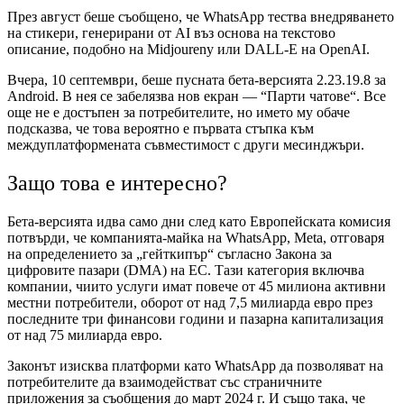
През август беше съобщено, че WhatsApp тества внедряването
на стикери, генерирани от AI въз основа на текстово
описание, подобно на Midjoureny или DALL-E на OpenAI.
Вчера, 10 септември, беше пусната бета-версията 2.23.19.8 за
Android. В нея се забелязва нов екран — “Парти чатове“. Все
още не е достъпен за потребителите, но името му обаче
подсказва, че това вероятно е първата стъпка към
междуплатформената съвместимост с други месинджъри.
Защо това е интересно?
Бета-версията идва само дни след като Европейската комисия
потвърди, че компанията-майка на WhatsApp, Meta, отговаря
на определението за „гейткипър“ съгласно Закона за
цифровите пазари (DMA) на ЕС. Тази категория включва
компании, чиито услуги имат повече от 45 милиона активни
местни потребители, оборот от над 7,5 милиарда евро през
последните три финансови години и пазарна капитализация
от над 75 милиарда евро.
Законът изисква платформи като WhatsApp да позволяват на
потребителите да взаимодействат със страничните
приложения за съобщения до март 2024 г. И също така, че