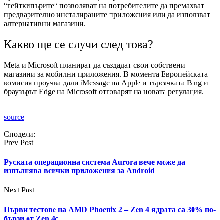
“гейткипърите“ позволяват на потребителите да премахват
предварително инсталираните приложения или да използват
алтернативни магазини.
Какво ще се случи след това?
Meta и Microsoft планират да създадат свои собствени
магазини за мобилни приложения. В момента Европейската
комисия проучва дали iMessage на Apple и търсачката Bing и
браузърът Edge на Microsoft отговарят на новата регулация.
source
Сподели:
Prev Post
Руската операционна система Aurora вече може да
изпълнява всички приложения за Android
Next Post
Първи тестове на AMD Phoenix 2 – Zen 4 ядрата са 30% по-
бързи от Zen 4c