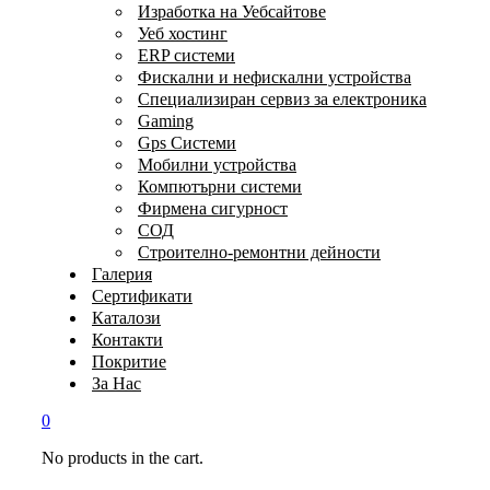
Изработка на Уебсайтове
Уеб хостинг
ERP системи
Фискални и нефискални устройства
Специализиран сервиз за електроника
Gaming
Gps Системи
Мобилни устройства
Компютърни системи
Фирмена сигурност
СОД
Строително-ремонтни дейности
Галерия
Сертификати
Каталози
Контакти
Покритие
За Нас
0
No products in the cart.