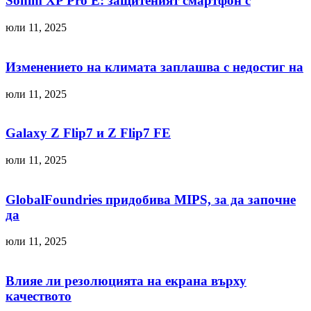
Sonim XP Pro E: защитеният смартфон с
юли 11, 2025
Изменението на климата заплашва с недостиг на
юли 11, 2025
Galaxy Z Flip7 и Z Flip7 FE
юли 11, 2025
GlobalFoundries придобива MIPS, за да започне
да
юли 11, 2025
Влияе ли резолюцията на екрана върху
качеството