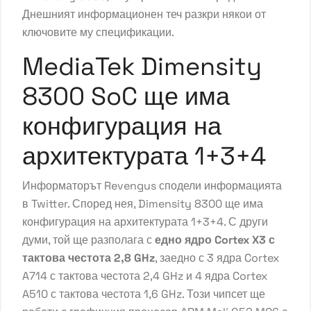
Днешният информационен теч разкри някои от
ключовите му спецификации.
MediaTek Dimensity
8300 SoC ще има
конфигурация на
архитектурата 1+3+4
Информаторът Revengus сподели информацията
в Twitter. Според нея, Dimensity 8300 ще има
конфигурация на архитектурата 1+3+4. С други
думи, той ще разполага с
едно ядро ​​Cortex X3 с
тактова честота 2,8 GHz
, заедно с 3 ядра Cortex
A714 с тактова честота 2,4 GHz и 4 ядра Cortex
A510 с тактова честота 1,6 GHz. Този чипсет ще