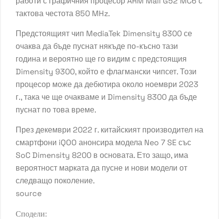
работи с графичния процесор ARM Mali G52 MC6 с
тактова честота 850 MHz.
Предстоящият чип MediaTek Dimensity 8300 се
очаква да бъде пуснат някъде по-късно тази
година и вероятно ще го видим с предстоящия
Dimensity 9300, който е флагмански чипсет. Този
процесор може да дебютира около ноември 2023
г., така че ще очакваме и Dimensity 8300 да бъде
пуснат по това време.
През декември 2022 г. китайският производител на
смартфони iQOO анонсира модела Neo 7 SE със
SoC Dimensity 8200 в основата. Ето защо, има
вероятност марката да пусне и нови модели от
следващо поколение.
source
Сподели: