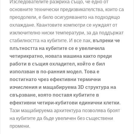
Изследователите разкриха също, че едно от
основните технически предизвикателства, които са
преодолели, е било осигуряването на подходящо
охлаждане. Квантовите компютри се нуждаят от
изключително ниски температури, за да поддържат
стабилността на кубитите. И все пак,
въпреки че
плътността на кубитите се е увеличила
четирикратно, новата машина както преди
работи в същия охладител, който е бил
използван в по-ранния модел. Това е
постигнато чрез ефективни термични
изчисления и мащабируема 3D структура на
свързване, която поставя кубитите в
ефективни четири-кубитови единични клетки
.
Тази мащабируема архитектура позволява броят
на кубитите да бъде увеличен без съществени
промени.