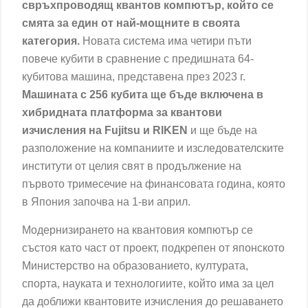
свръхпроводящ квантов компютър, който се
смята за един от най-мощните в своята
категория.
Новата система има четири пъти
повече кубити в сравнение с предишната 64-
кубитова машина, представена през 2023 г.
Машината с 256 кубита ще бъде включена в
хибридната платформа за квантови
изчисления на Fujitsu и RIKEN
и ще бъде на
разположение на компаниите и изследователските
институти от целия свят в продължение на
първото тримесечие на финансовата година, която
в Япония започва на 1-ви април.
Модернизирането на квантовия компютър се
състоя като част от проект, подкрепен от японското
Министерство на образованието, културата,
спорта, науката и технологиите, който има за цел
да доближи квантовите изчисления до решаването