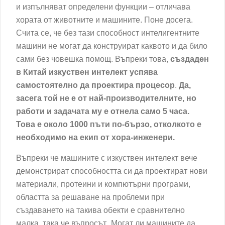
и изпълняват определени функции – отличава
хората от животните и машините. Поне досега.
Счита се, че без тази способност интелигентните
машини не могат да конструират каквото и да било
сами без човешка помощ. Въпреки това,
създаден
в Китай изкуствен интелект успява
самостоятелно да проектира процесор
.
Да,
засега той не е от най-производителните, но
работи и задачата му е отнела само 5 часа.
Това е около 1000 пъти по-бързо, отколкото е
необходимо на екип от хора-инженери.
Въпреки че машините с
изкуствен интелект
вече
демонстрират способността си да проектират нови
материали, протеини и компютърни програми,
областта за решаване на проблеми при
създаването на такива обекти е сравнително
малка, така че въпросът „Могат ли машините да