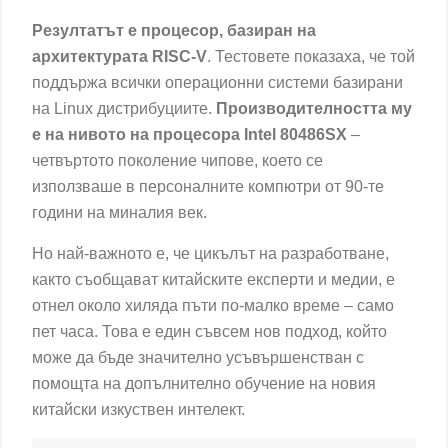
Резултатът е процесор, базиран на
архитектурата RISC-V
. Тестовете показаха, че той
поддържа всички операционни системи базирани
на Linux дистрибуциите.
Производителността му
е на нивото на процесора Intel 80486SX
–
четвъртото
поколение чипове
, което се
използваше в персоналните компютри от 90-те
години на миналия век.
Но най-важното е, че цикълът на разработване,
както съобщават китайските експерти и медии, е
отнел около хиляда пъти по-малко време – само
пет часа. Това е един съвсем нов подход, който
може да бъде значително усъвършенстван с
помощта на допълнително обучение на новия
китайски изкуствен интелект.