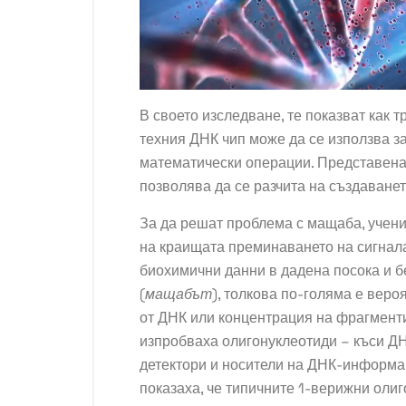
В своето
изследване
, те показват как 
техния ДНК чип може да се използва з
математически операции. Представена
позволява да се разчита на създаване
За да решат проблема с мащаба, учени
на краищата преминаването на сигнала
биохимични данни в дадена посока и бе
(
мащабът
), толкова по-голяма е веро
от ДНК или концентрация на фрагменти 
изпробваха олигонуклеотиди – къси ДН
детектори и носители на ДНК-информа
показаха, че типичните 1-верижни оли