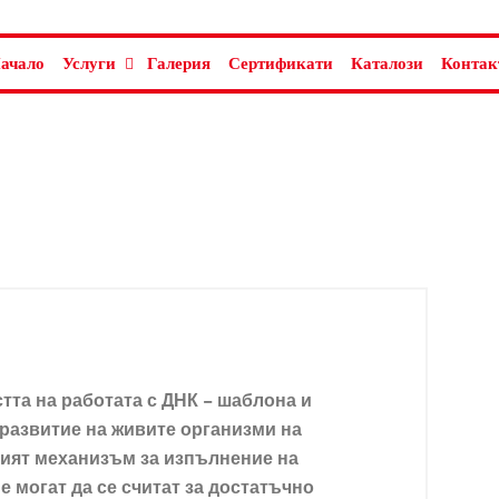
ачало
Услуги
Галерия
Сертификати
Каталози
Контак
тта на работата с ДНК – шаблона и
развитие на живите организми на
щият механизъм за изпълнение на
 могат да се считат за достатъчно