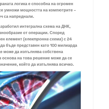
аната логика е способна на огромен
 се умножи мощността на компютрите –
еч са напреднали.
азработил интегрална схема на ДНК,
знообразие от операции. Според
ен елемент (
електронна схема
) с 24
да бъде представен като 100 милиарда
ще може да изпълнява собствена
з основа на това решение може да се
начение, който да изпълнява всичко.