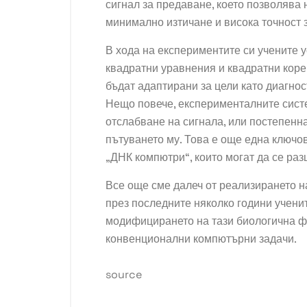
сигнал за предаване, което позволява
минимално изтичане и висока точност 
В хода на експериментите си учените 
квадратни уравнения и квадратни коре
бъдат адаптирани за цели като диагнос
Нещо повече, експерименталните систе
отслабване на сигнала, или постепенна
пътуването му. Това е още една ключо
„ДНК компютри“, които могат да се раз
Все още сме далеч от реализирането н
през последните няколко години учени
модифицирането на тази биологична фо
конвенционални компютърни задачи.
source