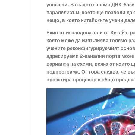
успешни. В същото време ДНК-базир
паралелизъм, което ще позволи да
нещо, в което китайските учени дал
Екип от изследователи от Китай е р
която може да изпълнява голямо ра
учените реконфигурируемият основ
адресируеми 2-канални порта може 
варианта на схеми, всяка от които 
подпрограма. От това следва, че въ
проектира процесор с общо предназ