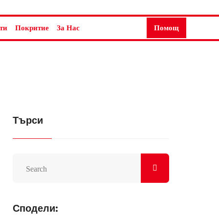
ти
Покритие
За Нас
Помощ
Търси
Сподели: