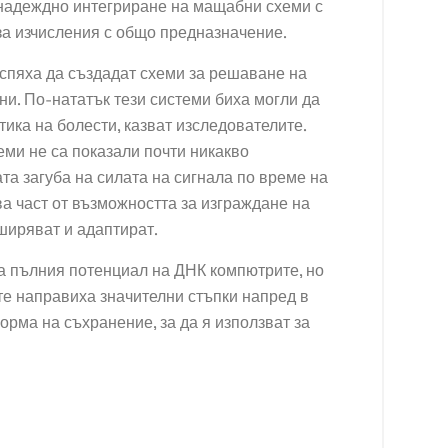
 надеждно интегриране на мащабни схеми с
за изчисления с общо предназначение.
успяха да създадат схеми за решаване на
ни. По-нататък тези системи биха могли да
тика на болести, казват изследователите.
ми не са показали почти никакво
та загуба на силата на сигнала по време на
ва част от възможността за изграждане на
ширяват и адаптират.
а пълния потенциал на ДНК компютрите, но
те направиха значителни стъпки напред в
рма на съхранение, за да я използват за