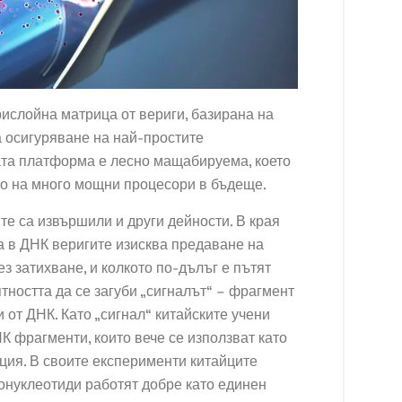
трислойна матрица от вериги, базирана на
а осигуряване на най-простите
та платформа е лесно мащабируема, което
то на много мощни процесори в бъдеще.
те са извършили и други дейности. В края
 в ДНК веригите изисква предаване на
з затихване, и колкото по-дълъг е пътят
ятността да се загуби „сигналът“ – фрагмент
от ДНК. Като „сигнал“ китайските учени
К фрагменти, които вече се използват като
ция. В своите експерименти китайците
гонуклеотиди работят добре като единен