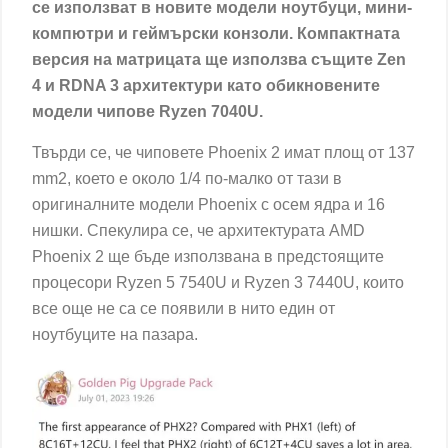
се използват в новите модели ноутбуци, мини-
компютри и геймърски конзоли. Компактната
версия на матрицата ще използва същите Zen
4 и RDNA 3 архитектури като обикновените
модели чипове Ryzen 7040U.
Твърди се, че чиповете Phoenix 2 имат площ от 137
mm2, което е около 1/4 по-малко от тази в
оригиналните модели Phoenix с осем ядра и 16
нишки. Спекулира се, че архитектурата AMD
Phoenix 2 ще бъде използвана в предстоящите
процесори Ryzen 5 7540U и Ryzen 3 7440U, които
все още не са се появили в нито един от
ноутбуците на пазара.