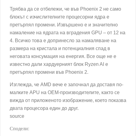
Трябва да се отбележи, че във Phoenix 2 не само
блокът с изчислителните процесорни ядра е
претърпял промени. Извършено е и значително
намаление на ядрата на вградения GPU – от 12 на
4. Всичко това е допринесло за намаляване на
размера на кристала и потенциалния спад в
неговата консумация на енергия. Все още не е
известно дали хардуерният блок Ryzen AI е
претърпял промени във Phoenix 2.
Изглежда, че AMD вече е започнал да доставя по-
малките APU на OEM-производителите, както се
вижда от приложеното изображение, което показва
двата процесора един до друг.
source
Сподели: