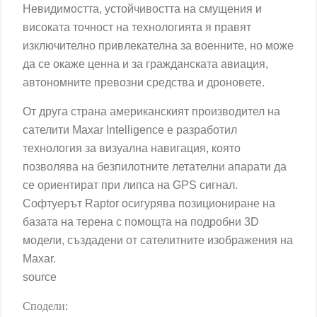
Невидимостта, устойчивостта на смущения и
високата точност на технологията я правят
изключително привлекателна за военните, но може
да се окаже ценна и за гражданската авиация,
автономните превозни средства и дроновете.
От друга страна американският производител на
сателити Maxar Intelligence е
разработил
технология за визуална навигация, която
позволява на безпилотните летателни апарати да
се ориентират при липса на GPS сигнал.
Софтуерът Raptor осигурява позициониране на
базата на терена с помощта на подробни 3D
модели, създадени от сателитните изображения на
Maxar.
source
Сподели: