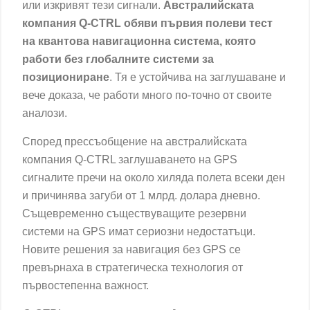
или изкривят тези сигнали.
Австралийската
компания Q-CTRL обяви първия полеви тест
на квантова навигационна система, която
работи без глобалните системи за
позициониране
. Тя е устойчива на заглушаване и
вече доказа, че работи много по-точно от своите
аналози.
Според прессъобщение на австралийската
компания
Q-CTRL
заглушаването на GPS
сигналите пречи на около хиляда полета всеки ден
и причинява загуби от 1 млрд. долара дневно.
Същевременно съществуващите резервни
системи на GPS имат сериозни недостатъци.
Новите решения за навигация без GPS се
превърнаха в стратегическа технология от
първостепенна важност.