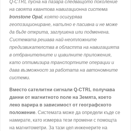
Q-CTRL пусна на пазара следващото поколение
на своята квантова навигационна система
Ironstone Opal
, която осигурява
геопозициониране, напълно е пасивна и не може
да бъде открита, заглушена или подменена.
Системата решава най-неотложните
предизвикателства в областта на навигацията
в отбранителните и цивилните приложения,
като оптимизира транспортните операции и
дава възможност за работата на автономните
системи.
Вместо сателитни сигнали Q-CTRL получава
данни от магнитното поле на Земята, което
леко варира в зависимост от географското
положение
. Системата може да определи къде се
намирате, като измерва тези промени с помощта
на магнитометри. За тази цел инженерите на