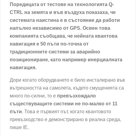
Поредицата от тестове на технологията Q-
CTRL на земята и във въздуха показаха, че
системата наистина е в състояние да работи
напълно независимо от GPS. Освен това
компанията съобщава, че нейната квантова
навигация е 50 пъти по-точна от
традиционните системи за аварийно
позициониране, като например инерциалната
навигация.
Дори когато оборудването е било инсталирано във
вътрешността на самолета, където смущенията са
много по-силни, то е
превъзхождало
съществуващите системи не по-малко от 11
пъти
. Това е първият път, когато квантовото
превъзходство е демонстрирано в реална среда,
пише IE.