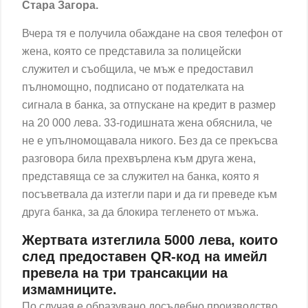
Стара Загора.
Вчера тя е получила обаждане на своя телефон от
жена, която се представила за полицейски
служител и съобщила, че мъж е предоставил
пълномощно, подписано от подателката на
сигнала в банка, за отпускане на кредит в размер
на 20 000 лева. 33-годишната жена обяснила, че
не е упълномощавала никого. Без да се прекъсва
разговора била прехвърлена към друга жена,
представяща се за служител на банка, която я
посъветвала да изтегли пари и да ги преведе към
друга банка, за да блокира тегленето от мъжа.
Жертвата изтеглила 5000 лева, които
след предоставен QR-код на имейл
превела на три трансакции на
измамниците.
По случая е образувано досъдебно производство,