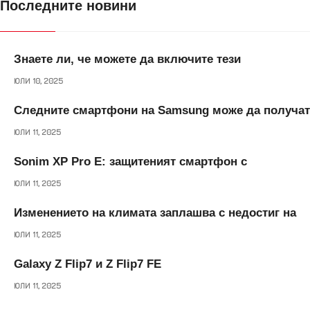
Последните новини
c
a
n
a
s
b
e
i
k
t
s
e
Знаете ли, че можете да включите тези
b
l
e
s
e
r
ЮЛИ 10, 2025
o
d
A
n
Следните смартфони на Samsung може да получат
o
I
p
g
ЮЛИ 11, 2025
k
n
p
e
Sonim XP Pro E: защитеният смартфон с
ЮЛИ 11, 2025
r
Изменението на климата заплашва с недостиг на
ЮЛИ 11, 2025
Galaxy Z Flip7 и Z Flip7 FE
ЮЛИ 11, 2025