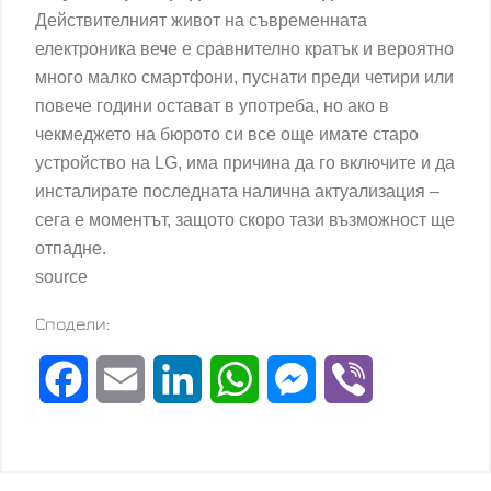
Действителният живот на съвременната
електроника вече е сравнително кратък и вероятно
много малко смартфони, пуснати преди четири или
повече години остават в употреба, но ако в
чекмеджето на бюрото си все още имате старо
устройство на LG, има причина да го включите и да
инсталирате последната налична актуализация –
сега е моментът, защото скоро тази възможност ще
отпадне.
source
Сподели:
F
E
L
W
M
V
a
m
i
h
e
i
c
a
n
a
s
b