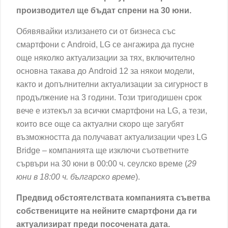
производител ще бъдат спрени на 30 юни.
Обявявайки излизането си от бизнеса със
смартфони с Android, LG се ангажира да пусне
още няколко актуализации за тях, включително
основна такава до Android 12 за някои модели,
както и допълнителни актуализации за сигурност в
продължение на 3 години. Този тригодишен срок
вече е изтекъл за всички смартфони на LG, а тези,
които все още са актуални скоро ще загубят
възможността да получават актуализации чрез LG
Bridge – компанията ще изключи съответните
сървъри на 30 юни в 00:00 ч. сеулско време (
29
юни в 18:00 ч. българско време
).
Предвид обстоятелствата компанията съветва
собствениците на нейните смартфони да ги
актуализират преди посочената дата.