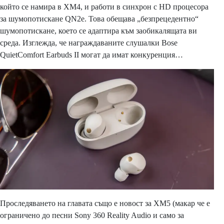
който се намира в XM4, и работи в синхрон с HD процесора
за шумопотискане QN2e. Това обещава „безпрецедентно“
шумопотискане, което се адаптира към заобикалящата ви
среда. Изглежда, че награждаваните слушалки Bose
QuietComfort Earbuds II могат да имат конкуренция…
Проследяването на главата също е новост за XM5 (макар че е
ограничено до песни Sony 360 Reality Audio и само за