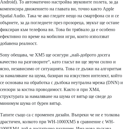
Android). То автоматично настройва звуковите полета, за да
компенсира движението на главата ви, точно както Apple
Spatial Audio. Така че ако гледате нещо на смартфона си и се
обърнете, за да погледнете през прозореца, звукът ще остане
фиксиран към телефона ви. Това би трябвало да е особено
ефективно по време на мобилни игри, които използват
добавена реалност.
Sony обещава, че XM5 ще осигури „най-доброто досега
качество на разговорите“, като гласът ви ще звучи силно и
ясно, независимо от ситуацията. Това се дължи на алгоритъм
за намаляване на шума, базиран на изкуствен интелект, който
се основава на обработка с дълбока неутрална мрежа (DNN) и
сензори за костна проводимост. Както и при XM4,
структурата за намаляване на шума от вятър ще сведе до
минимум шума от бурен вятър.
Тапите също са с променен дизайн. Въпреки че не е толкова
драстичен, колкото при WH-1000XM5 в сравнение с WH-
1000XM4, той е достатъчно различен. Има нова лъскава