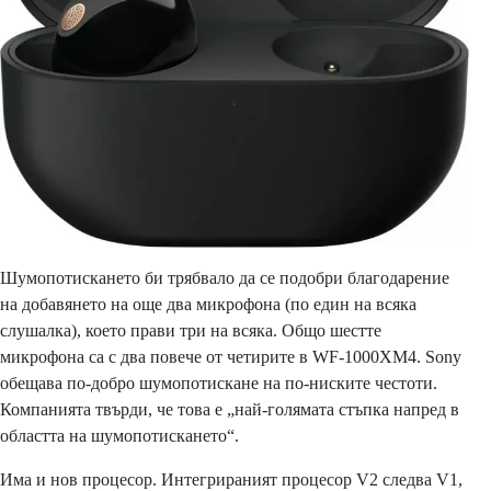
Шумопотискането би трябвало да се подобри благодарение
на добавянето на още два микрофона (по един на всяка
слушалка), което прави три на всяка. Общо шестте
микрофона са с два повече от четирите в WF-1000XM4. Sony
обещава по-добро шумопотискане на по-ниските честоти.
Компанията твърди, че това е „най-голямата стъпка напред в
областта на шумопотискането“.
Има и нов процесор. Интегрираният процесор V2 следва V1,