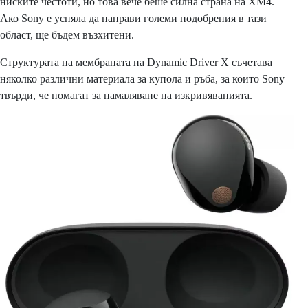
ниските честоти, но това вече беше силна страна на XM4.
Ако Sony е успяла да направи големи подобрения в тази
област, ще бъдем възхитени.
Структурата на мембраната на Dynamic Driver X съчетава
няколко различни материала за купола и ръба, за които Sony
твърди, че помагат за намаляване на изкривяванията.