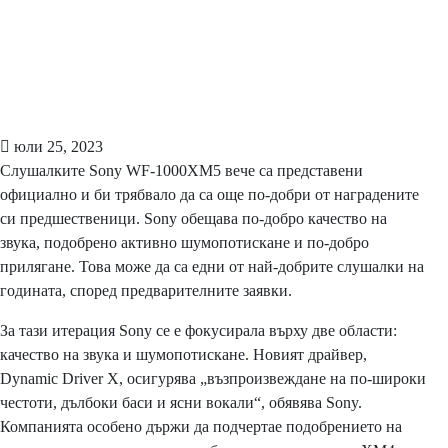
юли 25, 2023
Слушалките Sony WF-1000XM5 вече са представени
официално и би трябвало да са още по-добри от наградените
си предшественици. Sony обещава по-добро качество на
звука, подобрено активно шумопотискане и по-добро
прилягане. Това може да са едни от най-добрите слушалки на
годината, според предварителните заявки.
За тази итерация Sony се е фокусирала върху две области:
качество на звука и шумопотискане. Новият драйвер,
Dynamic Driver X, осигурява „възпроизвеждане на по-широки
честоти, дълбоки баси и ясни вокали“, обявява Sony.
Компанията особено държи да подчертае подобрението на