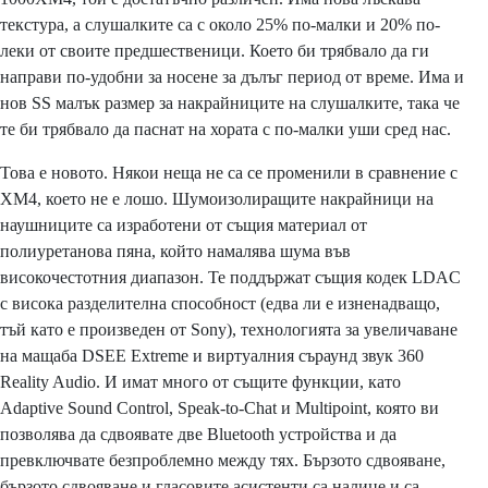
текстура, а слушалките са с около 25% по-малки и 20% по-
леки от своите предшественици. Което би трябвало да ги
направи по-удобни за носене за дълъг период от време. Има и
нов SS малък размер за накрайниците на слушалките, така че
те би трябвало да паснат на хората с по-малки уши сред нас.
Това е новото. Някои неща не са се променили в сравнение с
XM4, което не е лошо. Шумоизолиращите накрайници на
наушниците са изработени от същия материал от
полиуретанова пяна, който намалява шума във
високочестотния диапазон. Те поддържат същия кодек LDAC
с висока разделителна способност (едва ли е изненадващо,
тъй като е произведен от Sony), технологията за увеличаване
на мащаба DSEE Extreme и виртуалния съраунд звук 360
Reality Audio. И имат много от същите функции, като
Adaptive Sound Control, Speak-to-Chat и Multipoint, която ви
позволява да сдвоявате две Bluetooth устройства и да
превключвате безпроблемно между тях. Бързото сдвояване,
бързото сдвояване и гласовите асистенти са налице и са