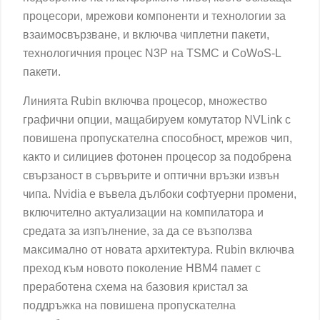
процесори, мрежови компоненти и технологии за
взаимосвързване, и включва чиплетни пакети,
технологичния процес N3P на TSMC и CoWoS-L
пакети.
Линията Rubin включва процесор, множество
графични опции, мащабируем комутатор NVLink с
повишена пропускателна способност, мрежов чип,
както и силициев фотонен процесор за подобрена
свързаност в сървърите и оптични връзки извън
чипа. Nvidia е въвела дълбоки софтуерни промени,
включително актуализации на компилатора и
средата за изпълнение, за да се възползва
максимално от новата архитектура. Rubin включва
преход към новото поколение HBM4 памет с
преработена схема на базовия кристал за
поддръжка на повишена пропускателна