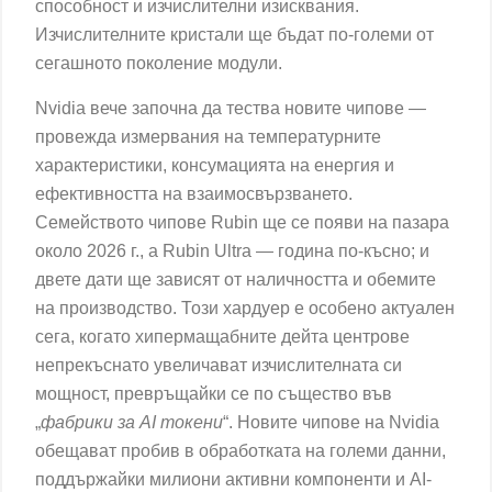
способност и изчислителни изисквания.
Изчислителните кристали ще бъдат по-големи от
сегашното поколение модули.
Nvidia вече започна да тества новите чипове —
провежда измервания на температурните
характеристики, консумацията на енергия и
ефективността на взаимосвързването.
Семейството чипове Rubin ще се появи на пазара
около 2026 г., а Rubin Ultra — година по-късно; и
двете дати ще зависят от наличността и обемите
на производство. Този хардуер е особено актуален
сега, когато хипермащабните дейта центрове
непрекъснато увеличават изчислителната си
мощност, превръщайки се по същество във
„
фабрики за AI токени
“. Новите чипове на Nvidia
обещават пробив в обработката на големи данни,
поддържайки милиони активни компоненти и AI-