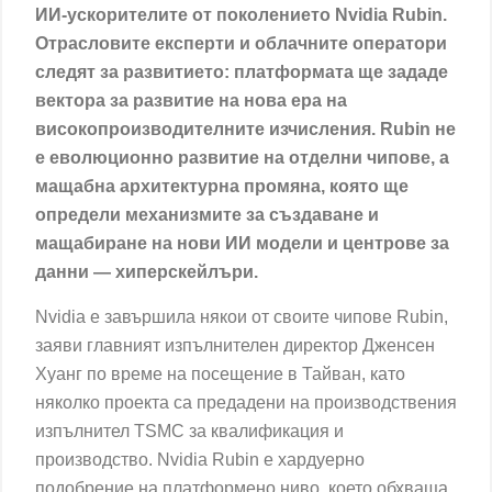
ИИ-ускорителите от поколението Nvidia Rubin.
Отрасловите експерти и облачните оператори
следят за развитието: платформата ще зададе
вектора за развитие на нова ера на
високопроизводителните изчисления. Rubin не
е еволюционно развитие на отделни чипове, а
мащабна архитектурна промяна, която ще
определи механизмите за създаване и
мащабиране на нови ИИ модели и центрове за
данни — хиперскейлъри.
Nvidia е завършила някои от своите чипове Rubin,
заяви главният изпълнителен директор Дженсен
Хуанг по време на посещение в Тайван, като
няколко проекта са предадени на производствения
изпълнител TSMC за квалификация и
производство. Nvidia Rubin е хардуерно
подобрение на платформено ниво, което обхваща