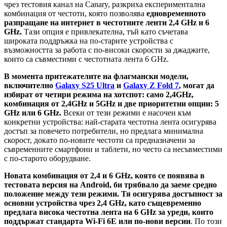
чрез тестовия канал на Canary, разкриха експериментална
комбинация от честоти, която позволява
едновременното
разпращане на интернет в честотните ленти 2,4 GHz и 6
GHz.
Тази опция е привлекателна, тъй като съчетава
широката поддръжка на по-старите устройства с
възможността за работа с по-високи скорости за джаджите,
които са съвместими с честотната лента 6 GHz.
В момента притежателите на флагмански модели,
включително
Galaxy S25 Ultra
и
Galaxy Z Fold 7
, могат да
избират от четири режима на хотспот: само 2,4GHz,
комбинация от 2,4GHz и 5GHz и две приоритетни опции: 5
GHz или 6 GHz.
Всеки от тези режими е насочен към
конкретни устройства: най-старата честотна лента осигурява
достъп за повечето потребители, но предлага минимална
скорост, докато по-новите честоти са предназначени за
съвременните смартфони и таблети, но често са несъвместими
с по-старото оборудване.
Новата комбинация от 2,4 и 6 GHz, която се появява в
тестовата версия на Android, би трябвало да заеме средно
положение между тези режими. Тя осигурява достъпност за
основни устройства чрез 2,4 GHz, като същевременно
предлага висока честотна лента на 6 GHz за уреди, които
поддържат стандарта Wi-Fi 6E или по-нови версии
. По този