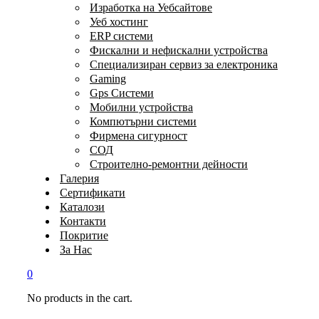
Изработка на Уебсайтове
Уеб хостинг
ERP системи
Фискални и нефискални устройства
Специализиран сервиз за електроника
Gaming
Gps Системи
Мобилни устройства
Компютърни системи
Фирмена сигурност
СОД
Строително-ремонтни дейности
Галерия
Сертификати
Каталози
Контакти
Покритие
За Нас
0
No products in the cart.