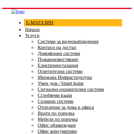
Е-МАГАЗИН
Начало
Услуги
Системи за видеонаблюдение
Контрол на достъп
Домофонни системи
Пожароизвестяване
Електроинсталация
Осветителни системи
Мрежова Инфраструктура
Умен дом / Smart home
Сигнално-охранителни системи
Сглобяеми къщи
Соларни системи
Отопление за дома и офиса
Врати по поръчка
Мебели по поръчка
Офис обзавеждане
Офис консумативи