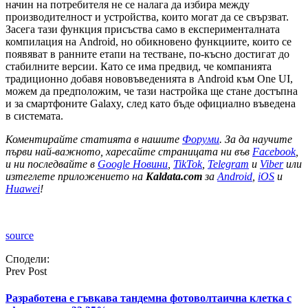
начин на потребителя не се налага да избира между
производителност и устройства, които могат да се свързват.
Засега тази функция присъства само в експерименталната
компилация на Android, но обикновено функциите, които се
появяват в ранните етапи на тестване, по-късно достигат до
стабилните версии. Като се има предвид, че компанията
традиционно добавя нововъведенията в Android към One UI,
можем да предположим, че тази настройка ще стане достъпна
и за смартфоните Galaxy, след като бъде официално въведена
в системата.
Коментирайте статията в нашите
Форуми
. За да научите
първи най-важното, харесайте страницата ни във
Facebook
,
и ни последвайте в
Google Новини
,
TikTok
,
Telegram
и
Viber
или
изтеглете приложението на
Kaldata.com
за
Android
,
iOS
и
Huawei
!
source
Сподели:
Prev Post
Разработена е гъвкава тандемна фотоволтаична клетка с