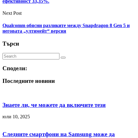
ефективност 33,35%.
Next Post
Qualcomm обясни разликите между Snapdragon 8 Gen 5 и
неговата „ултимейт“ версия
Търси
Сподели:
Последните новини
Знаете ли, че можете да включите тези
юли 10, 2025
Следните смартфони на Samsung може да