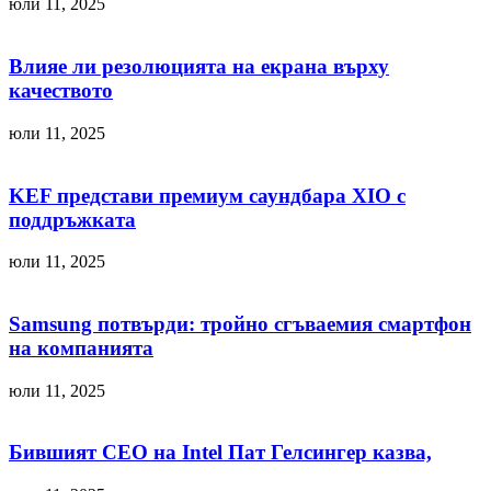
юли 11, 2025
Влияе ли резолюцията на екрана върху
качеството
юли 11, 2025
KEF представи премиум саундбара XIO с
поддръжката
юли 11, 2025
Samsung потвърди: тройно сгъваемия смартфон
на компанията
юли 11, 2025
Бившият CEO на Intel Пат Гелсингер казва,