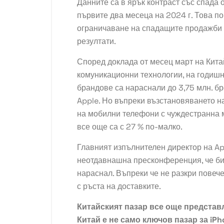
Данните са в ярък контраст със спада 
първите два месеца на 2024 г. Това пок
ограничаване на спадащите продажби н
резултати.
Според доклада от месец март на Кит
комуникационни технологии, на годишн
брандове са нараснали до 3,75 млн. бр
Apple. Но въпреки възстановяването н
на мобилни телефони с чуждестранна м
все още са с 27 % по-малко.
Главният изпълнителен директор на Ap
неотдавнашна пресконференция, че
би
нараснал. Въпреки че не разкри повече
с ръста на доставките.
Китайският пазар все още представл
Китай е не само ключов пазар за iPh