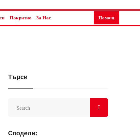
ти
Покритие
За Нас
Помощ
Търси
Сподели: