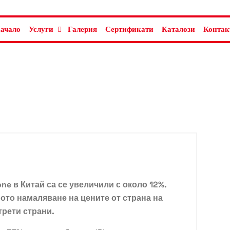
ачало
Услуги
Галерия
Сертификати
Каталози
Контак
one
в Китай
са се увеличили с около 12%.
ото намаляване на цените от страна на
трети страни.