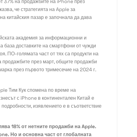
от 37% на продажбите на iPhone през
азва, че стратегията на Apple за
а китайския пазар е започнала да дава
айската академия за информационни и
а база доставките на смартфони от чужди
оя. ПО-голямата част от тях са продукти на
а продажбите през март, общите продажби
арка през първото тримесечие на 2024 г.
ple Тим Кук спомена по време на
знесът с iPhone
в континентален Китай е
 подробности, изявлението е в съответствие
ява 18% от нетните продажби на Apple.
one. Но и основна част от глобалната