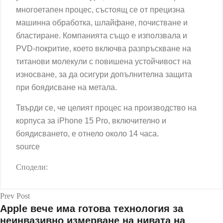
многоетапен процес, състоящ се от прецизна
машинна обработка, шлайфане, почистване и
бластиране. Компанията също е използвала и
PVD-покритие, което включва разпръскване на
титанови молекули с повишена устойчивост на
износване, за да осигури допълнителна защита
при боядисване на метала.
Твърди се, че целият процес на производство на
корпуса за iPhone 15 Pro, включително и
боядисването, е отнело около 14 часа.
source
Сподели:
Prev Post
Apple вече има готова технология за
неинвазивно измерване на нивата на