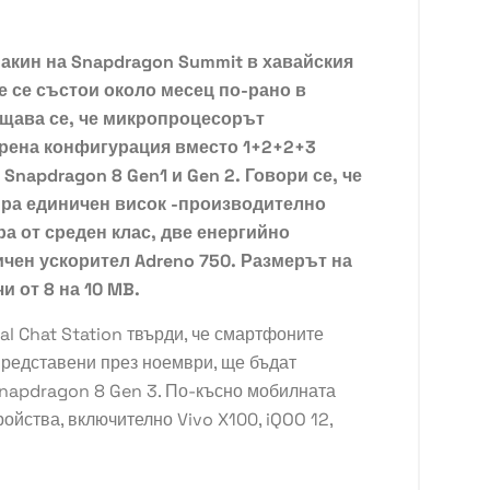
акин на Snapdragon Summit в хавайския
е се състои около месец по-рано в
бщава се, че микропроцесорът
дрена конфигурация вместо 1+2+2+3
Snapdragon 8 Gen1 и Gen 2. Говори се, че
ра единичен висок -производително
ядра от среден клас, две енергийно
ичен ускорител Adreno 750. Размерът на
и от 8 на 10 MB.
al Chat Station твърди, че смартфоните
представени през ноември, ще бъдат
Snapdragon 8 Gen 3. По-късно мобилната
ойства, включително Vivo X100, iQOO 12,