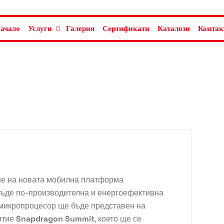
ачало
Услуги
Галерия
Сертификати
Каталози
Контак
не на новата мобилна платформа
 бъде по-производителна и енергоефективна
 микропроцесор ще бъде представен на
итие
Snapdragon Summit
, което ще се