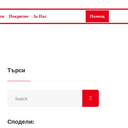
ти
Покритие
За Нас
Помощ
Търси
Сподели: