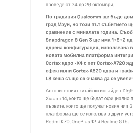
проведе от 24 до 26 октомври.
По традиция Qualcomm ще бъде дом
град Мауи, но този път събитието щ
сравнение с миналата година. Съо
Snapdragon 8 Gen 3 ще има 1+5+2 я
ядрена конфигурация, използвана в 
новата мобилна платформа интегри
Cortex ядро ​​-X4 с пет Cortex-A720 
ефективни Cortex-A520 ядра и граф
L3 кеша също се очаква да се увелич
Авторитетният китайски инсайдер Digit
Xiaomi 14, които ще бъдат официално 
първите, които ще получат новия чип 
платформа ще се използва в други устр
Redmi K70, OnePlus 12 и Realme GT5.