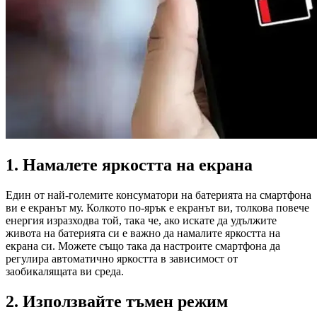
1. Намалете яркостта на екрана
Един от най-големите консуматори на батерията на смартфона
ви е екранът му. Колкото по-ярък е екранът ви, толкова повече
енергия изразходва той, така че, ако искате да удължите
живота на батерията си е важно да намалите яркостта на
екрана си. Можете също така да настроите смартфона да
регулира автоматично яркостта в зависимост от
заобикалящата ви среда.
2. Използвайте тъмен режим