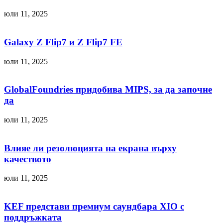
юли 11, 2025
Galaxy Z Flip7 и Z Flip7 FE
юли 11, 2025
GlobalFoundries придобива MIPS, за да започне
да
юли 11, 2025
Влияе ли резолюцията на екрана върху
качеството
юли 11, 2025
KEF представи премиум саундбара XIO с
поддръжката