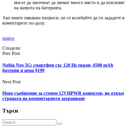
могат да започнат да заемат много място и да повлияят
на живота на батерията.
Ако имате някакви въпроси, не се колебайте да ги зададете в
коментарите по-долу.
source
Сподели:
Prev Post
Nubia Neo 5G: смартфон със 120 Hz екран, 4500 mAh
батерия и цена $199
Next Post
Ново съобщение за стопен 12VHPWR конектор, но откъм
страната на компютърното захранване
Търси