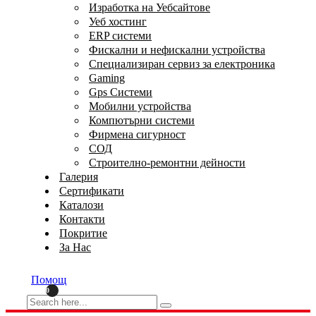
Изработка на Уебсайтове
Уеб хостинг
ERP системи
Фискални и нефискални устройства
Специализиран сервиз за електроника
Gaming
Gps Системи
Мобилни устройства
Компютърни системи
Фирмена сигурност
СОД
Строително-ремонтни дейности
Галерия
Сертификати
Каталози
Контакти
Покритие
За Нас
Помощ
0