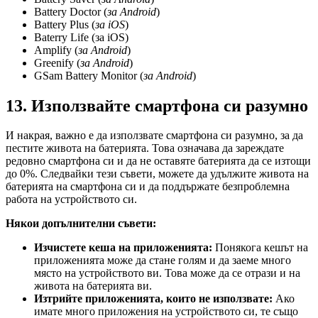
Battery Doctor (
за Android
)
Battery Plus (
за iOS
)
Baterry Life (за iOS)
Amplify (
за Android
)
Greenify (
за Android
)
GSam Battery Monitor (
за Android
)
13. Използвайте смартфона си разумно
И накрая, важно е да използвате смартфона си разумно, за да
пестите живота на батерията. Това означава да зареждате
редовно смартфона си и да не оставяте батерията да се изтощи
до 0%. Следвайки тези съвети, можете да удължите живота на
батерията на смартфона си и да поддържате безпроблемна
работа на устройството си.
Някои допълнителни съвети:
Изчистете кеша на приложенията:
Понякога кешът на
приложенията може да стане голям и да заеме много
място на устройството ви. Това може да се отрази и на
живота на батерията ви.
Изтрийте приложенията, които не използвате:
Ако
имате много приложения на устройството си, те също