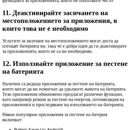
функцията за приложенията, които не използвате често.
11. Деактивирайте засичането на
местоположението за приложения, в
които това не е необходимо
Услугите за засичане на местоположението могат доста да
изтощят батерията ви, така че е добра идея да ги деактивирате
за приложенията, които не са ви необходими.
12. Използвайте приложение за пестене
на батерията
Налични са редица приложения за пестене на батерията,
които могат да ви помогнат да удължите живота на батерията.
Тези приложения обикновено предлагат различни функции,
като например режим за пестене на енергия, оптимизация на
приложенията и проследяване на използването на батерията.
Някои популярни приложения за пестене на батерия
включват:
Battery Saver (
за Android
)