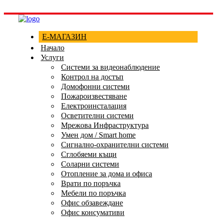
Е-МАГАЗИН
Начало
Услуги
Системи за видеонаблюдение
Контрол на достъп
Домофонни системи
Пожароизвестяване
Електроинсталация
Осветителни системи
Мрежова Инфраструктура
Умен дом / Smart home
Сигнално-охранителни системи
Сглобяеми къщи
Соларни системи
Отопление за дома и офиса
Врати по поръчка
Мебели по поръчка
Офис обзавеждане
Офис консумативи