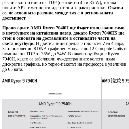
различават по ниво на TDP (съответно 45 и 35 W), тогава
новите APU имат почти идентични характеристики.
Оказва
се, че основната разлика между тях е в регионалната
достъпност.
Процесорите AMD Ryzen 7040H ще бъдат използвани само
в ноутбуците на китайския пазар, докато Ryzen 7040HS ще
стои в основата на доставяните в останалите части на
света ноутбуци.
И двете линии предлагат до осем Zen 4 ядра,
3-то поколение RDNA графичен модул с до 12
Compute Units
и
номинални TDP от 35W до 54W. В някои ноутбуци с Ryzen
7040H, както са забелязали чуждестранните колеги, няма
дискретна графика, но термо-пакетът на процесора е увеличен
до 65 вата.