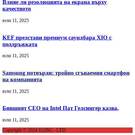
Влияе ли резолюцията на екрана върху
качеството
юли 11, 2025
KEF представи премиум саундбара XIO с
поддръжката
юли 11, 2025
Samsung потвърди: тройно сгъваемия смартфон
на компанията
юли 11, 2025
Бившият CEO на Intel Пат Гелсингер казва,
юли 11, 2025
Copyright © 2024 112BG - LTD