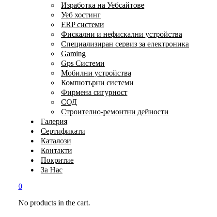
Изработка на Уебсайтове
Уеб хостинг
ERP системи
Фискални и нефискални устройства
Специализиран сервиз за електроника
Gaming
Gps Системи
Мобилни устройства
Компютърни системи
Фирмена сигурност
СОД
Строително-ремонтни дейности
Галерия
Сертификати
Каталози
Контакти
Покритие
За Нас
0
No products in the cart.