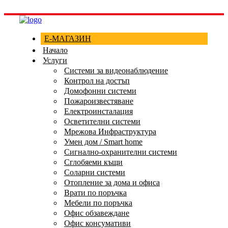
Е-МАГАЗИН
Начало
Услуги
Системи за видеонаблюдение
Контрол на достъп
Домофонни системи
Пожароизвестяване
Електроинсталация
Осветителни системи
Мрежова Инфраструктура
Умен дом / Smart home
Сигнално-охранителни системи
Сглобяеми къщи
Соларни системи
Отопление за дома и офиса
Врати по поръчка
Мебели по поръчка
Офис обзавеждане
Офис консумативи