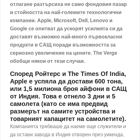
отлагане разтърсиха не само фондовия пазар
и стойността на най-големите технологични
компании. Apple, Microsoft, Dell, Lenovo и
Google се опитват да ускорят усилията си да
доставят възможно най-много първокласни
продукти в САЩ поради възможността за
сериозно увеличение на цените. The Verge
обобщи
някои от тези случаи.
Според Ройтерс и The Times Of India,
Apple е успяла да достави 600 тона,
или 1,5 милиона броя айфони в САЩ
от Индия. Това е отнело 3 дни и 5
самолета (като се има предвид
размерът на самите устройства и
товарният капацитет на самолетите).
Компанията трябваше да наеме още служители и
да остави завода в Индия отворен през уикенда,