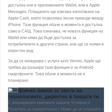
достъпна или в приложението Wallet, или в Apple
Messages. Плащането ще изисква използване на
Apple Cash, което позволява лесни преводи между
iPhone. Тази функция обаче в момента е достъпна
само в САЩ. Това означава, че новата функция на
Wallet или няма да бъде достъпна за
потребителите в другите страни, или ще се появи в
опростен вид.
За да се конкурира с услуги като Venmo, Apple ще
трябва да разшири тази функция и за Android-
смартфоните. Това обаче в момента не е
планирано.
Всичко важно от света на
технологиите, директно в пощата ти.
С абонирането приемате нашите
Условия
и
Политика за поверителност
. Може да се отпишете с