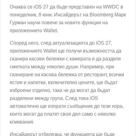
Очаква се iOS 27 да бъде представен на WWDC в
понеделник, 8 юни. Инсайдерът на Bloomberg Марк
Гурман научи повече за новите функции на
приложението Wallet.
Според него, след актуализацията до iOS 27,
приложението Wallet ще получи възможността да
сканира касови бележки с камерата и да разделя
сметката между няколко души. Например, при
сканиране на касова бележка от ресторант, всички
ястия и напитки, включително цените, ще бъдат
изброени отделно, така че да могат да бъдат
разделени между група. След това iOS
автоматично ще изпрати съобщение до тези хора,
които могат да платят своя дял само с няколко
кликвания.
Инсайдерът отбелязва, че функцията ще бъде