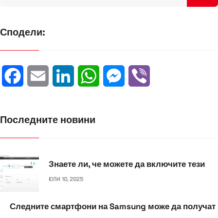
r
Сподели:
F
E
L
W
M
V
a
m
i
h
e
i
Последните новини
c
a
n
a
s
b
e
i
k
t
s
e
b
l
e
s
e
r
Знаете ли, че можете да включите тези
ЮЛИ 10, 2025
o
d
A
n
o
I
p
g
Следните смартфони на Samsung може да получат