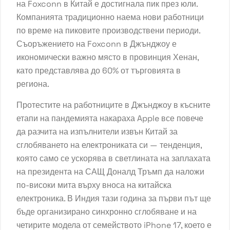
на Foxconn в Китай е достигнала пик през юли.
Компанията традиционно наема нови работници
по време на пиковите производствени периоди.
Съоръжението на Foxconn в Джънджоу е
икономически важно място в провинция Хенан,
като представлява до 60% от търговията в
региона.
Протестите на работниците в Джънджоу в късните
етапи на пандемията накараха Apple все повече
да разчита на изпълнители извън Китай за
сглобяването на електрониката си — тенденция,
която само се ускорява в светлината на заплахата
на президента на САЩ Доналд Тръмп да наложи
по-високи мита върху вноса на китайска
електроника. В Индия тази година за първи път ще
бъде организирано синхронно сглобяване и на
четирите модела от семейството iPhone 17, което е