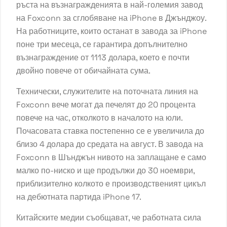
ръста на възнагражденията в най-големия завод
на Foxconn за сглобяване на iPhone в Джънджоу.
На работниците, които останат в завода за iPhone
поне три месеца, се гарантира допълнително
възнаграждение от 1113 долара, което е почти
двойно повече от обичайната сума.
Технически, служителите на поточната линия на
Foxconn вече могат да печелят до 20 процента
повече на час, отколкото в началото на юли.
Почасовата ставка постепенно се е увеличила до
близо 4 долара до средата на август. В завода на
Foxconn в Шънджън нивото на заплащане е само
малко по-ниско и ще продължи до 30 ноември,
приблизително колкото е производственият цикъл
на дебютната партида iPhone 17.
Китайските медии съобщават, че работната сила