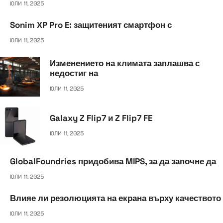
ЮЛИ 11, 2025
k
n
p
e
Sonim XP Pro E: защитеният смартфон с
r
ЮЛИ 11, 2025
Изменението на климата заплашва с
недостиг на
ЮЛИ 11, 2025
Galaxy Z Flip7 и Z Flip7 FE
ЮЛИ 11, 2025
GlobalFoundries придобива MIPS, за да започне да
ЮЛИ 11, 2025
Влияе ли резолюцията на екрана върху качеството
ЮЛИ 11, 2025