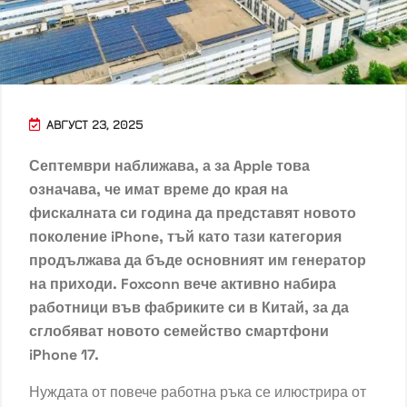
АВГУСТ 23, 2025
Септември наближава, а за Apple това
означава, че имат време до края на
фискалната си година да представят новото
поколение iPhone, тъй като тази категория
продължава да бъде основният им генератор
на приходи. Foxconn вече активно набира
работници във фабриките си в Китай, за да
сглобяват новото семейство смартфони
iPhone 17.
Нуждата от повече работна ръка се илюстрира от