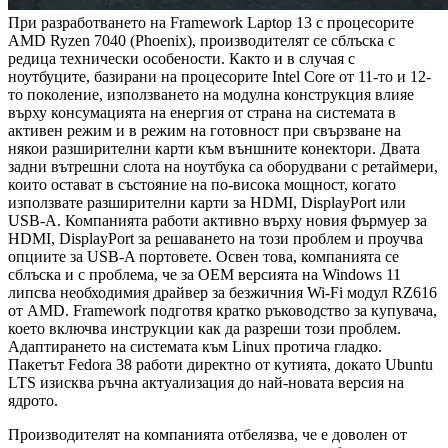
При разработването на Framework Laptop 13 с процесорите
AMD Ryzen 7040 (Phoenix), производителят се сблъска с
редица технически особености. Както и в случая с
ноутбуците, базирани на процесорите Intel Core от 11-то и 12-
то поколение, използването на модулна конструкция влияе
върху консумацията на енергия от страна на системата в
активен режим и в режим на готовност при свързване на
някои разширителни карти към външните конектори. Двата
задни вътрешни слота на ноутбука са оборудвани с ретаймери,
които остават в състояние на по-висока мощност, когато
използвате разширителни карти за HDMI, DisplayPort или
USB-A. Компанията работи активно върху новия фърмуер за
HDMI, DisplayPort за решаването на този проблем и проучва
опциите за USB-A портовете. Освен това, компанията се
сблъска и с проблема, че за OEM версията на Windows 11
липсва необходимия драйвер за безжичния Wi-Fi модул RZ616
от AMD. Framework подготвя кратко ръководство за купувача,
което включва инструкции как да разреши този проблем.
Адаптирането на системата към Linux протича гладко.
Пакетът Fedora 38 работи директно от кутията, докато Ubuntu
LTS изисква ръчна актуализация до най-новата версия на
ядрото.
Производителят на компанията отбелязва, че е доволен от