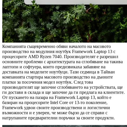
Компанията същевременно обяви началото на масовото
производство на модулния ноутбук Framework Laptop 13 с
процесорите AMD Ryzen 7040. Производителят е разрешил
основните проблеми с архитектурата на сглобяване на такива
лаптопи и софтуера, които предизвикаха забавяне на
доставката на моделите ноутбуци. Тази седмица в Тайван
компанията стартира масовото производство на дънните
платки за посочения модел ноутбук. След това
производителят ще започне сглобяването на устройствата, ще
ги достави в склада и ще започне да ги предлага на клиентите.
От пускането на пазара на Framework Laptop 13, който е
базиран на процесорите Intel Core от 13-то поколение,
Framework удвои своите производствени и логистични
възможности и е уверен, че може бързо да се справи с
натрупаните предварителни поръчки за своите продукти.