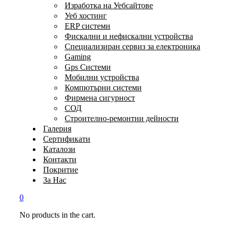
Изработка на Уебсайтове
Уеб хостинг
ERP системи
Фискални и нефискални устройства
Специализиран сервиз за електроника
Gaming
Gps Системи
Мобилни устройства
Компютърни системи
Фирмена сигурност
СОД
Строително-ремонтни дейности
Галерия
Сертификати
Каталози
Контакти
Покритие
За Нас
0
No products in the cart.