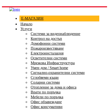
Е-МАГАЗИН
Начало
Услуги
Системи за видеонаблюдение
Контрол на достъп
Домофонни системи
Пожароизвестяване
Електроинсталация
Осветителни системи
Мрежова Инфраструктура
Умен дом / Smart home
Сигнално-охранителни системи
Сглобяеми къщи
Соларни системи
Отопление за дома и офиса
Врати по поръчка
Мебели по поръчка
Офис обзавеждане
Офис консумативи