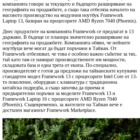
компанията говори за текущото и бъдещото разширяване на
географията на продажбите, а също така отбеляза началото на
масовото производство на модулния ноутбук Framework
Laptop 13, базиран на процесорите AMD Ryzen 7040 (Phoenix).
Днес продуктите на компанията Framework се предлагат в 13
държави. В бъдеще се планира значително разширяване на
географията на продажбите. Компанията обяви, че нейните
ноутбуци вече могат да бъдат поръчани в Тайван. От
Framework отбелязват, че това е особено важно събитие за тях,
тъй като там се намират производствените им мощности,
складовата база и една трета от екипа. По-специално,
производителят е готов да предложи на тайванските купувачи
стандартен модел Framework 13 с процесорите Intel Core от 13-
то поколение, оборудван с клавиатура с традиционна
китайска подредба, а също започва да приема и
предварителни поръчки за моделите Framework 13 и
Framework Laptop 16 с процесорите AMD Ryzen 7040
(Phoenix). Същевременно, за жителите на Тайван вече е
достъпен магазинът Framework Marketplace.