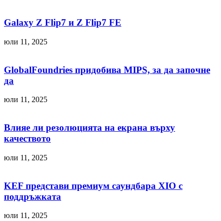
Galaxy Z Flip7 и Z Flip7 FE
юли 11, 2025
GlobalFoundries придобива MIPS, за да започне
да
юли 11, 2025
Влияе ли резолюцията на екрана върху
качеството
юли 11, 2025
KEF представи премиум саундбара XIO с
поддръжката
юли 11, 2025