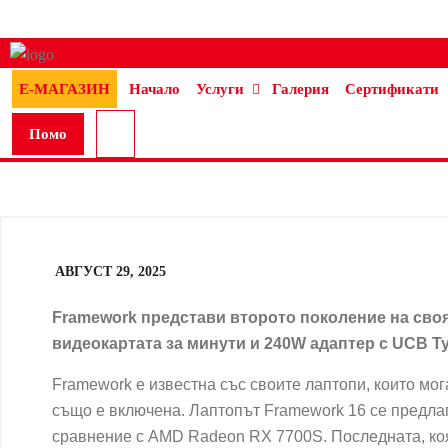
Е-МАГАЗИН
Начало
Услуги
Галерия
Сертификати
Помо
щ
АВГУСТ 29, 2025
Framework
представи
второто поколение на своя
видеокартата за минути и 240W адаптер с UCB T
Framework е известна със своите лаптопи, които мо
също е включена. Лаптопът Framework 16 се предлаг
сравнение с AMD Radeon RX 7700S. Последната, коят