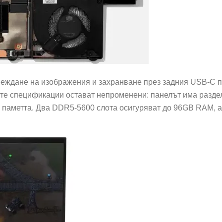
еждане на изображения и захранване през задния USB-C по
те спецификации остават непроменени: панелът има раздел
паметта. Два DDR5-5600 слота осигуряват до 96GB RAM, а 