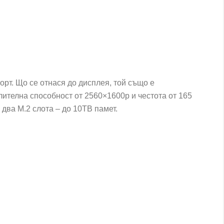
рт. Що се отнася до дисплея, той също е
ителна способност от 2560×1600p и честота от 165
два M.2 слота – до 10TB памет.