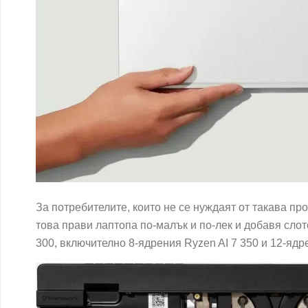
За потребителите, които не се нуждаят от такава пр
това прави лаптопа по-малък и по-лек и добавя сло
300, включително 8-ядрения Ryzen AI 7 350 и 12-ядр