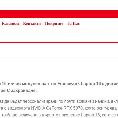
Каталози
Контакти
Покритие
За Нас
 16-инчов модулен лаптоп Framework Laptop 16 с две 
ype-C
захранване
.
гат да бъдат персонализирани по почти всякакви начини, вк
а с видеокарта NVIDIA GeForce RTX 5070, която осигурява 
о беше включена в първото поколение Laptop 16, сега се п