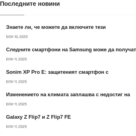
Последните новини
c
a
n
a
s
b
e
i
k
t
s
e
Знаете ли, че можете да включите тези
b
l
e
s
e
r
ЮЛИ 10, 2025
o
d
A
n
Следните смартфони на Samsung може да получат
o
I
p
g
ЮЛИ 11, 2025
k
n
p
e
Sonim XP Pro E: защитеният смартфон с
ЮЛИ 11, 2025
r
Изменението на климата заплашва с недостиг на
ЮЛИ 11, 2025
Galaxy Z Flip7 и Z Flip7 FE
ЮЛИ 11, 2025