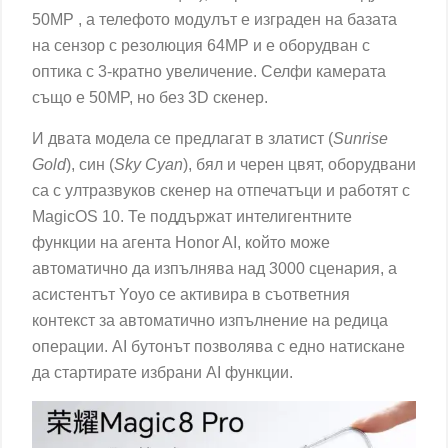
50MP , а телефото модулът е изграден на базата
на сензор с резолюция 64MP и е оборудван с
оптика с 3-кратно увеличение. Селфи камерата
също е 50MP, но без 3D скенер.
И двата модела се предлагат в златист (
Sunrise
Gold
), син (
Sky Cyan
), бял и черен цвят, оборудвани
са с ултразвуков скенер на отпечатъци и работят с
MagicOS 10. Те поддържат интелигентните
функции на агента Honor AI, който може
автоматично да изпълнява над 3000 сценария, а
асистентът Yoyo се активира в съответния
контекст за автоматично изпълнение на редица
операции. AI бутонът позволява с едно натискане
да стартирате избрани AI функции.