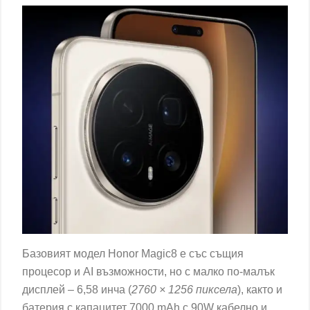
Базовият модел Honor Magic8 е със същия
процесор и AI възможности, но с малко по-малък
дисплей – 6,58 инча (
2760 × 1256 пиксела
), както и
батерия с капацитет 7000 mAh с 90W кабелно и