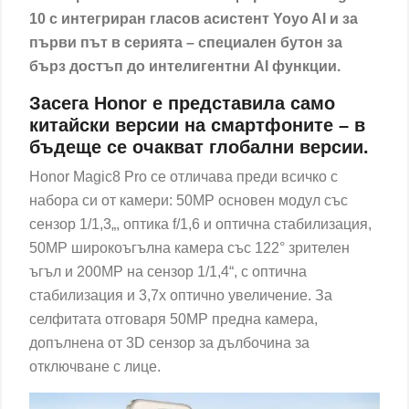
10 с интегриран гласов асистент Yoyo AI и за
първи път в серията – специален бутон за
бърз достъп до интелигентни AI функции.
Засега Honor е представила само
китайски версии на смартфоните – в
бъдеще се очакват глобални версии.
Honor Magic8 Pro се отличава преди всичко с
набора си от камери: 50МР основен модул със
сензор 1/1,3„, оптика f/1,6 и оптична стабилизация,
50МР широкоъгълна камера със 122° зрителен
ъгъл и 200МР на сензор 1/1,4“, с оптична
стабилизация и 3,7x оптично увеличение. За
селфитата отговаря 50МР предна камера,
допълнена от 3D сензор за дълбочина за
отключване с лице.