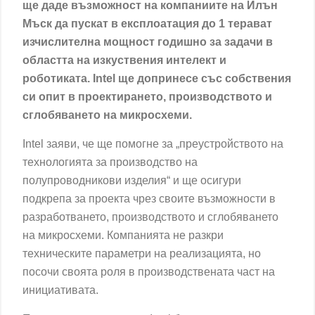
ще даде възможност на компаниите на Илън
Мъск да пускат в експлоатация до 1 терават
изчислителна мощност годишно за задачи в
областта на изкуствения интелект и
роботиката. Intel ще допринесе със собствения
си опит в проектирането, производството и
сглобяването на микросхеми.
Intel заяви, че ще помогне за „преустройството на
технологията за производство на
полупроводникови изделия“ и ще осигури
подкрепа за проекта чрез своите възможности в
разработването, производството и сглобяването
на микросхеми. Компанията не разкри
техническите параметри на реализацията, но
посочи своята роля в производствената част на
инициативата.