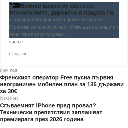
Всичко важно от света на
технологиите, директно в пощата ти.
С абонирането приемате нашите
Условия
и
Политика за поверителност
. Може да се отпишете с
един клик по всяко време.
source
Сподели:
Prev Post
Френският оператор Free пусна първия
неограничен мобилен план за 135 държави
за 30€
Next Post
Сгъваемият iPhone пред провал?
Технически препятствия заплашват
премиерата през 2026 година