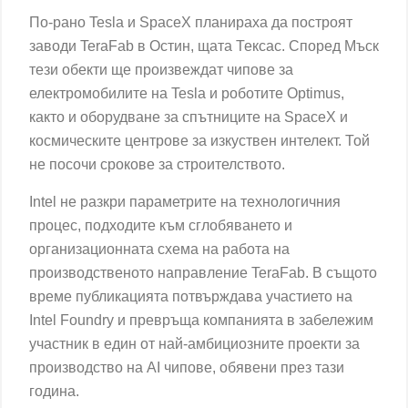
По-рано Tesla и SpaceX планираха да построят
заводи TeraFab в Остин, щата Тексас. Според Мъск
тези обекти ще произвеждат чипове за
електромобилите на Tesla и роботите Optimus,
както и оборудване за спътниците на SpaceX и
космическите центрове за изкуствен интелект. Той
не посочи срокове за строителството.
Intel не разкри параметрите на технологичния
процес, подходите към сглобяването и
организационната схема на работа на
производственото направление TeraFab. В същото
време публикацията потвърждава участието на
Intel Foundry и превръща компанията в забележим
участник в един от най-амбициозните проекти за
производство на AI чипове, обявени през тази
година.