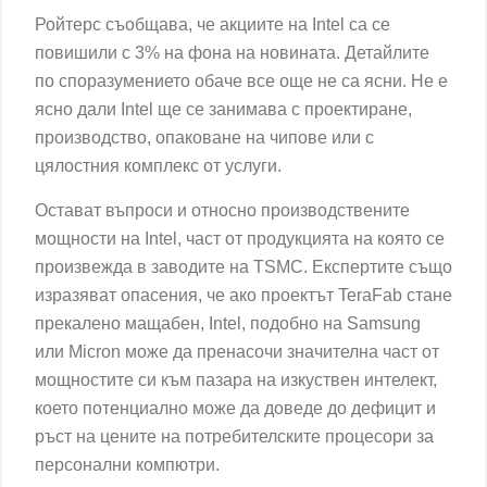
Ройтерс съобщава, че акциите на Intel са се
повишили с 3% на фона на новината. Детайлите
по споразумението обаче все още не са ясни. Не е
ясно дали Intel ще се занимава с проектиране,
производство, опаковане на чипове или с
цялостния комплекс от услуги.
Остават въпроси и относно производствените
мощности на Intel, част от продукцията на която се
произвежда в заводите на TSMC. Експертите също
изразяват опасения, че ако проектът TeraFab стане
прекалено мащабен, Intel, подобно на Samsung
или Micron може да пренасочи значителна част от
мощностите си към пазара на изкуствен интелект,
което потенциално може да доведе до дефицит и
ръст на цените на потребителските процесори за
персонални компютри.