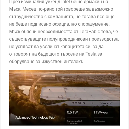
През изминалия уикенд Intel беше домакин на
Мъск. Месец по-рано той говореше за възможно
сътрудничество с компанията, но тогава все още
не беше подписано официално споразумение.
Мъск обясни необходимостта от TeraFab с това, че
съществуващите полупроводникови производства
не успяват да увеличат капацитета си, за да
отговорят на бъдещото търсене на Tesla за
оборудване за изкуствен интелект.