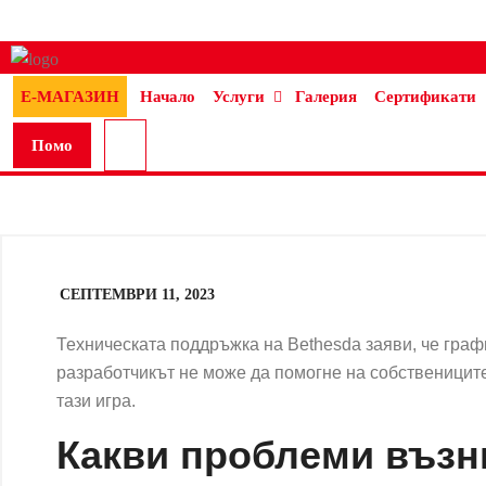
Е-МАГАЗИН
Начало
Услуги
Галерия
Сертификати
Помо
щ
СЕПТЕМВРИ 11, 2023
Техническата поддръжка на Bethesda заяви, че графи
разработчикът не може да помогне на собствениците
тази игра.
Какви проблеми възник