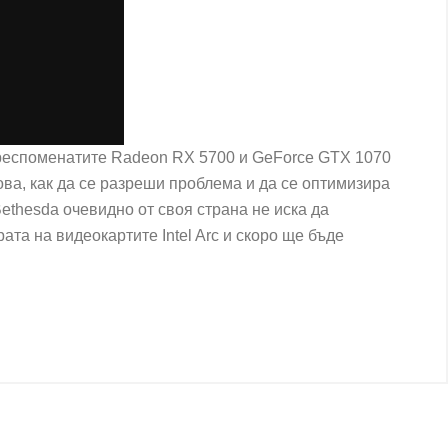
гореспоменатите Radeon RX 5700 и GeForce GTX 1070
ова, как да се разреши проблема и да се оптимизира
Bethesda очевидно от своя страна не иска да
та на видеокартите Intel Arc и скоро ще бъде