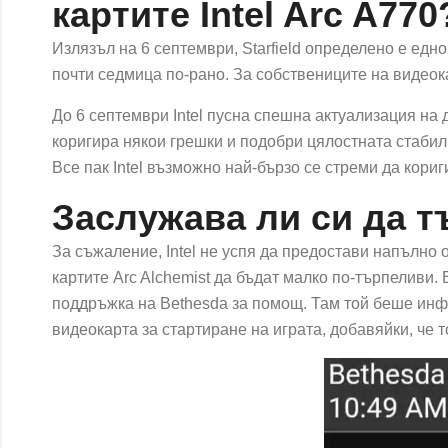
картите Intel Arc A770
Излязъл на 6 септември, Starfield определено е едно
почти седмица по-рано. За собствениците на видеока
До 6 септември Intel пусна спешна актуализация на д
коригира някои грешки и подобри цялостната стабил
Все пак Intel възможно най-бързо се стреми да кори
Заслужава ли си да 
За съжаление, Intel не успя да предостави напълно 
картите Arc Alchemist да бъдат малко по-търпеливи. Е
поддръжка на Bethesda за помощ. Там той беше инф
видеокарта за стартиране на играта, добавяйки, че 