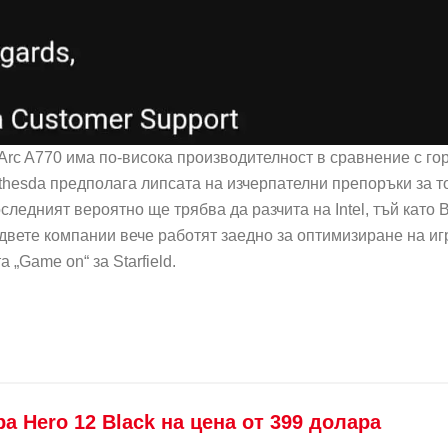
 Arc A770 има по-висока производителност в сравнение с 
thesda предполага липсата на изчерпателни препоръки за т
оследният вероятно ще трябва да разчита на Intel, тъй като 
ете компании вече работят заедно за оптимизиране на игра
„Game on“ за Starfield.
 Hero 12 Black на цена от 399 долара