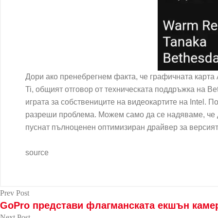
Дори ако пренебрегнем факта, че графичната карта
Ti, общият отговор от техническата поддръжка на Be
играта за собствениците на видеокартите на Intel. П
разреши проблема. Можем само да се надяваме, че дв
пуснат пълноценен оптимизиран драйвер за версията 
source
Prev Post
GoPro представи флагманската екшън камера
Next Post