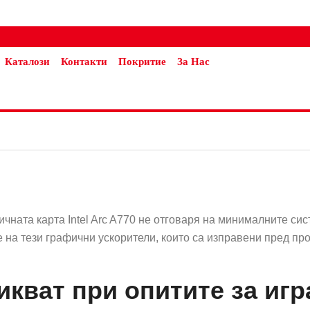
Каталози
Контакти
Покритие
За Нас
чната карта Intel Arc A770 не отговаря на минималните сист
 на тези графични ускорители, които са изправени пред пр
ват при опитите за игра 