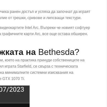
учиха ранен достъп и успяха да започнат да играят
илие от грешки, сривове и липсващи текстури.
видеокартите Intel Arc. Въпреки че новият софтуер
а графичните карти Arc, все още остава обширен.
жката на
Bethesda?
и, което на практика принуди собствениците на
л играта Starfield, се свърза с техническата
 на минималните системни изисквания на
e GTX 1070 Ti.