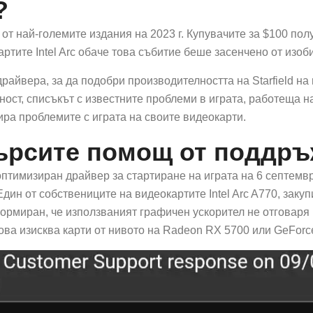
?
 от най-големите издания на 2023 г. Купувачите за $100 пол
ртите Intel Arc обаче това събитие беше засенчено от изоб
райвера, за да подобри производителността на Starfield на 
ност, списъкът с известните проблеми в играта, работеща н
гира проблемите с играта на своите видеокарти.
търсите помощ от поддръ
оптимизиран драйвер за стартиране на играта на 6 септемвр
дин от собствениците на видеокартите Intel Arc A770, закупи
ормиран, че използваният графичен ускорител не отговаря
това изисква карти от нивото на Radeon RX 5700 или GeForc