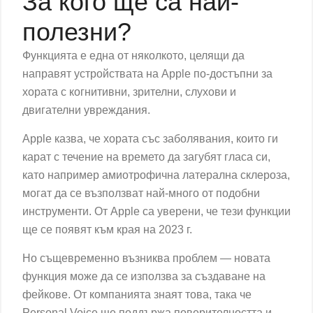
За кого ще са най-
полезни?
Функцията е една от няколкото, целящи да
направят устройствата на Apple по-достъпни за
хората с когнитивни, зрителни, слухови и
двигателни увреждания.
Apple казва, че хората със заболявания, които ги
карат с течение на времето да загубят гласа си,
като например амиотрофична латерална склероза,
могат да се възползват най-много от подобни
инструменти. От Apple са уверени, че тези функции
ще се появят към края на 2023 г.
Но същевременно възниква проблем — новата
функция може да се използва за създаване на
фейкове. От компанията знаят това, така че
Personal Voice ще поддържа поверителността и