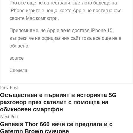
Pro все още не са тествани, светлото бъдеще на
iPhone игрите е нещо, което Apple не постигна със
своите Mac компютри.
Припомняме, че Apple вече
доставя
iPhone 15,
въпреки че на официалния сайт това все още не е
обявено.
source
Сподели:
Prev Post
Осъществен е първият в историята 5G
разговор през сателит с помощта на
обикновен смартфон
Next Post
Genesis Thor 660 вече се предлага и с
Gateron Brown суичове