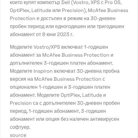
които купят компютър Dell (Vostro, XPS с Pro OS,
OptiPlex, Latitude или Precision), McAfee Business
Protection е достъпен в режим на 30-дневен
пробен период или едногодишен или тригодишен
абонамент от 8 юни 2023 г.
Моделите Vostro/XPS включват 1-годишен
абонамент за McAfee Business Protection и
допълнителен 3-годишен платен абонамент.
Моделите Inspiron включват 30-дневна пробна
версия на McAfee Business Protection с
опционален 1-годишен и 3-годишен платен
абонамент. Моделите OptiPlex, Latitude и
Precision са с допълнителен 30-дневен пробен
период, 1-годишен абонамент, 3-годишен
абонамент или опция без наличен антивирусен
софтуер.
source