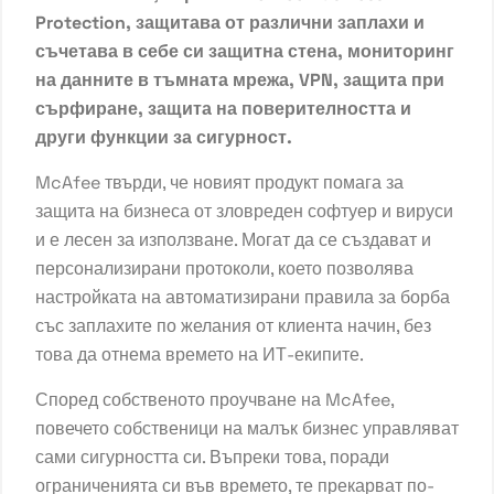
Protection, защитава от различни заплахи и
съчетава в себе си защитна стена, мониторинг
на данните в тъмната мрежа, VPN, защита при
сърфиране, защита на поверителността и
други функции за сигурност.
McAfee твърди, че новият продукт помага за
защита на бизнеса от зловреден софтуер и вируси
и е лесен за използване. Могат да се създават и
персонализирани протоколи, което позволява
настройката на автоматизирани правила за борба
със заплахите по желания от клиента начин, без
това да отнема времето на ИТ-екипите.
Според собственото проучване на McAfee,
повечето собственици на малък бизнес управляват
сами сигурността си. Въпреки това, поради
ограниченията си във времето, те прекарват по-