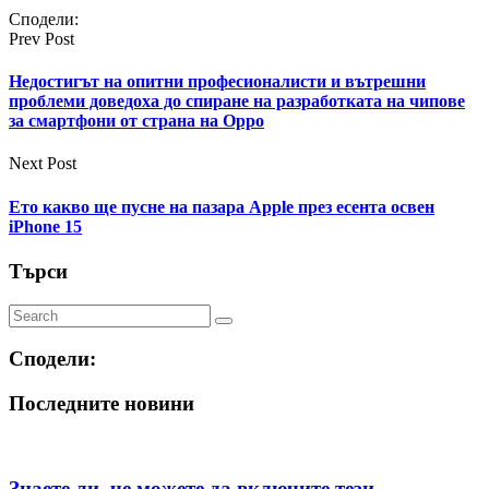
Сподели:
Prev Post
Недостигът на опитни професионалисти и вътрешни
проблеми доведоха до спиране на разработката на чипове
за смартфони от страна на Oppo
Next Post
Ето какво ще пусне на пазара Apple през есента освен
iPhone 15
Търси
Сподели:
Последните новини
Знаете ли, че можете да включите тези