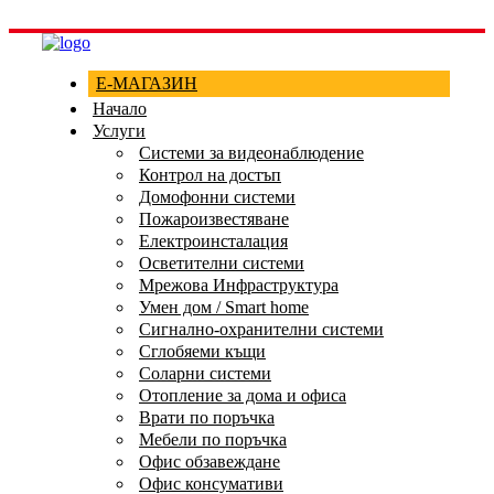
Е-МАГАЗИН
Начало
Услуги
Системи за видеонаблюдение
Контрол на достъп
Домофонни системи
Пожароизвестяване
Електроинсталация
Осветителни системи
Мрежова Инфраструктура
Умен дом / Smart home
Сигнално-охранителни системи
Сглобяеми къщи
Соларни системи
Отопление за дома и офиса
Врати по поръчка
Мебели по поръчка
Офис обзавеждане
Офис консумативи