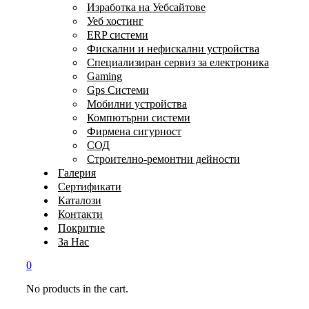
Изработка на Уебсайтове
Уеб хостинг
ERP системи
Фискални и нефискални устройства
Специализиран сервиз за електроника
Gaming
Gps Системи
Мобилни устройства
Компютърни системи
Фирмена сигурност
СОД
Строително-ремонтни дейности
Галерия
Сертификати
Каталози
Контакти
Покритие
За Нас
0
No products in the cart.