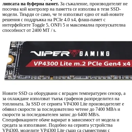
липсата на буферна памет.
За съжаление, производителят не
посочва кой контролер на паметта се използва в тези SSD-
модели. Твърди се само, че те използват едно от най-новите
решения с поддръжка на PCIe 4.0 x4, флаш-памет с
интерфейсите Toggle 5, ONFi 5 и максимална пропускателна
способност от 2400 MT / s.
Новите SSD са оборудвани с вграден температурен сензор, а
за охлаждане използват тънък графенов разпределител на
топлината. За SSD от серията VP4300 Lite производителят е
обявил скорости за последователно четене до 7400 MB/s и
скорости за последователен запис до 6400 MB/s.
Спецификациите обаче варират в зависимост от модела и
средата за използване. Подобно на серията устройства
VP4300, моделите VP4300 Lite също са съвместими с