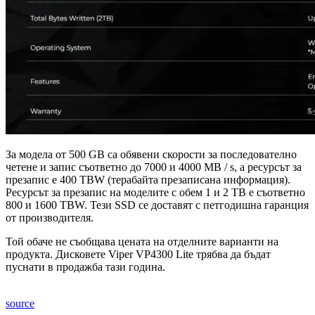
За модела от 500 GB са обявени скорости за последователно
четене и запис съответно до 7000 и 4000 MB / s, а ресурсът за
презапис е 400 TBW (терабайта презаписана информация).
Ресурсът за презапис на моделите с обем 1 и 2 TB е съответно
800 и 1600 TBW. Тези SSD се доставят с петгодишна гаранция
от производителя.
Той обаче не съобщава цената на отделните варианти на
продукта. Дисковете Viper VP4300 Lite трябва да бъдат
пуснати в продажба тази година.
source