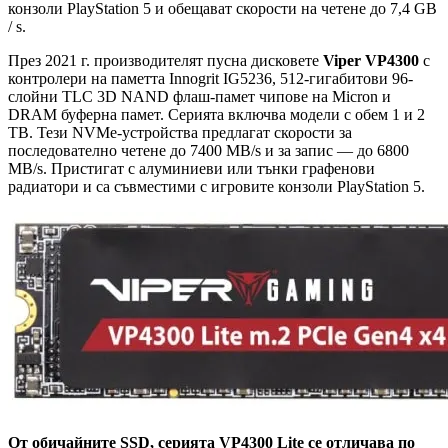
конзоли PlayStation 5 и обещават скорости на четене до 7,4 GB
/ s.
През 2021 г. производителят пусна дисковете
Viper VP4300
с
контролери на паметта Innogrit IG5236, 512-гигабитови 96-
слойни TLC 3D NAND флаш-памет чипове на Micron и
DRAM буферна памет. Серията включва модели с обем 1 и 2
TB. Тези NVMe-устройства предлагат скорости за
последователно четене до 7400 MB/s и за запис — до 6800
MB/s. Пристигат с алуминиеви или тънки графенови
радиатори и са съвместими с игровите конзоли PlayStation 5.
От обичайните SSD, серията VP4300 Lite се отличава по