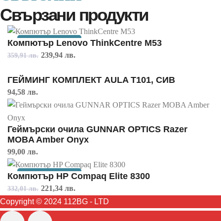
Свързани продукти
Компютър Lenovo ThinkCentre M53
РАЗПРОДАЖБА!
Original
Текущата
239,94
лв.
359,91
лв.
price
цена
ГЕЙМИНГ КОМПЛЕКТ AULA T101, СИВ
was:
е:
94,58
лв.
359,91 лв..
239,94 лв..
Геймърски очила GUNNAR OPTICS Razer
MOBA Amber Onyx
99,00
лв.
Компютър HP Compaq Elite 8300
РАЗПРОДАЖБА!
Original
Текущата
221,34
лв.
332,01
лв.
price
цена
Copyright © 2024 112BG - LTD
was:
е: