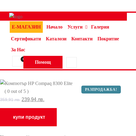
Е-МАГАЗИН
Начало
Услуги
Галерия
Сертификати
Каталози
Контакти
Покритие
За Нас
0
Помощ
РАЗПРОДАЖБА!
( 0 out of 5 )
Original
Текущата
239,94
лв.
359,91
лв.
price
цена
was:
е:
купи продукт
359,91 лв..
239,94 лв..