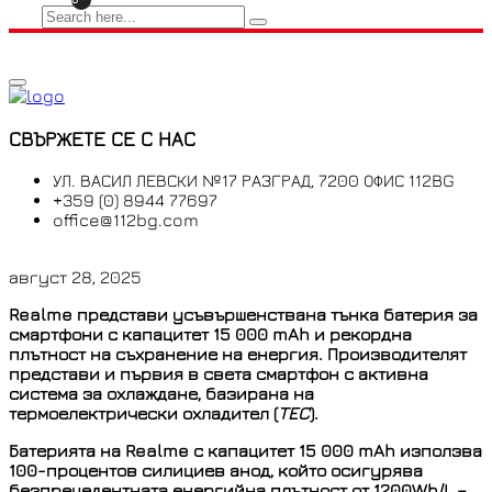
СВЪРЖЕТЕ СЕ С НАС
УЛ. ВАСИЛ ЛЕВСКИ №17 РАЗГРАД, 7200 ОФИС 112BG
+359 (0) 8944 77697
office@112bg.com
август 28, 2025
Realme представи усъвършенствана тънка батерия за
смартфони с капацитет 15 000 mAh и рекордна
плътност на съхранение на енергия. Производителят
представи и първия в света смартфон с активна
система за охлаждане, базирана на
термоелектрически охладител (
TEC
).
Батерията на Realme с капацитет 15 000 mAh използва
100-процентов силициев анод, който осигурява
безпрецедентната енергийна плътност от 1200Wh/L –