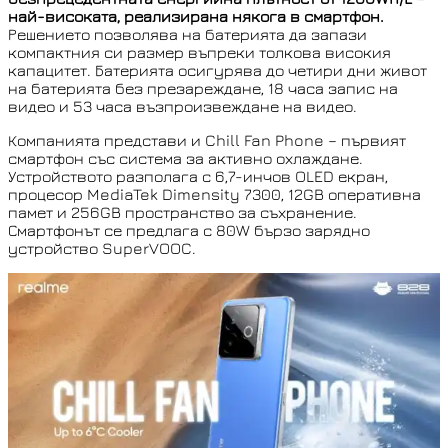
най-високата, реализирана някога в смартфон.
Решението позволява на батерията да запази
компактния си размер въпреки толкова високия
капацитет. Батерията осигурява до четири дни живот
на батерията без презареждане, 18 часа запис на
видео и 53 часа възпроизвеждане на видео.
Компанията представи и Chill Fan Phone – първият
смартфон със система за активно охлаждане.
Устройството разполага с 6,7-инчов OLED екран,
процесор MediaTek Dimensity 7300, 12GB оперативна
памет и 256GB пространство за съхранение.
Смартфонът се предлага с 80W бързо зарядно
устройство SuperVOOC.