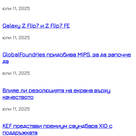
юли 11, 2025
Galaxy Z Flip7 и Z Flip7 FE
юли 11, 2025
GlobalFoundries придобива MIPS, за да започне
да
юли 11, 2025
Влияе ли резолюцията на екрана върху
качеството
юли 11, 2025
KEF представи премиум саундбара XIO с
поддръжката