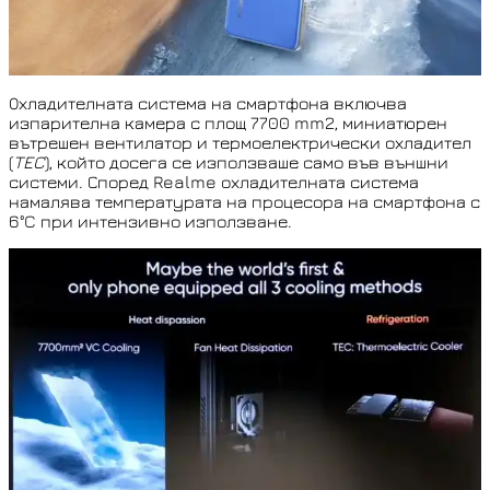
Охладителната система на смартфона включва
изпарителна камера с площ 7700 mm2, миниатюрен
вътрешен вентилатор и термоелектрически охладител
(
TEC
), който досега се използваше само във външни
системи. Според Realme охладителната система
намалява температурата на процесора на смартфона с
6°C при интензивно използване.