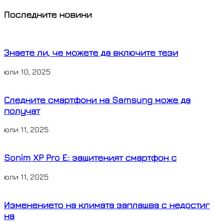
o
l
k
a
e
V
Последните новини
o
e
t
s
i
Знаете ли, че можете да включите тези
k
d
s
s
b
юли 10, 2025
I
A
e
e
n
p
n
r
Следните смартфони на Samsung може да
получат
p
g
юли 11, 2025
e
Sonim XP Pro E: защитеният смартфон с
r
юли 11, 2025
Изменението на климата заплашва с недостиг
на