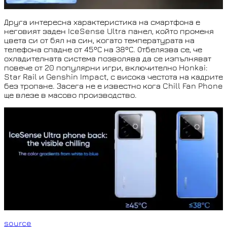
Друга интересна характеристика на смартфона е
неговият заден IceSense Ultra панел, който променя
цвета си от бял на син, когато температурата на
телефона спадне от 45ºС на 38ºС. Отбелязва се, че
охладителната система позволява да се изпълняват
повече от 20 популярни игри, включително Honkai:
Star Rail и Genshin Impact, с висока честота на кадрите
без тропане. Засега не е известно кога Chill Fan Phone
ще влезе в масово производство.
source