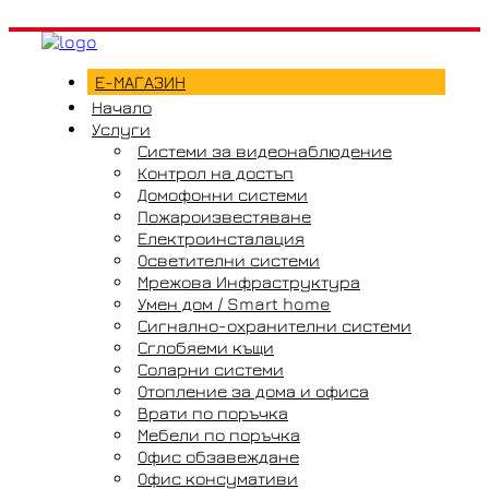
Е-МАГАЗИН
Начало
Услуги
Системи за видеонаблюдение
Контрол на достъп
Домофонни системи
Пожароизвестяване
Електроинсталация
Осветителни системи
Мрежова Инфраструктура
Умен дом / Smart home
Сигнално-охранителни системи
Сглобяеми къщи
Соларни системи
Отопление за дома и офиса
Врати по поръчка
Мебели по поръчка
Офис обзавеждане
Офис консумативи