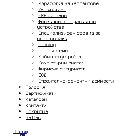
Изработка на Уебсайтове
Уеб хостинг
ERP системи
Фискални и нефискални
устройства
Специализиран сервиз за
електроника
Gaming
Gps Системи
Мобилни устройства
Компютърни системи
Фирмена сигурност
СОД
Строително-ремонтни дейности
Галерия
Сертификати
Каталози
Контакти
Покритие
За Нас
Помощ
0