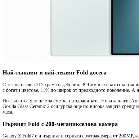
Най-тънкият и най-лекият Fold досега
С тегло от едва 215 грама и дебелина 8.9 мм в сгънато състоя
с богати цветове, 11% по-широк от предходното поколение. А 
Но тънкото тяло не е за сметка на здравината. Новата панта A
Gorilla Glass Ceramic 2 осигурява още по-висока защита срещу 
маса.
Първият Fold с 200-мегапикселова камера
Galaxy Z Fold7 е и първият в серията с ултракамера от 200MP, 