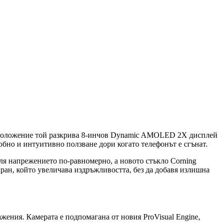
нато положение той разкрива 8-инчов Dynamic AMOLED 2X дисплей
обно и интуитивно ползване дори когато телефонът е сгънат.
еля напрежението по-равномерно, а новото стъкло Corning
кран, който увеличава издръжливостта, без да добавя излишна
ажения. Камерата е подпомагана от новия ProVisual Engine,