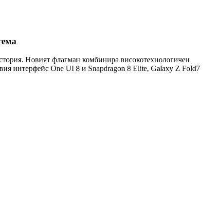
тема
история. Новият флагман комбинира високотехнологичен
я интерфейс One UI 8 и Snapdragon 8 Elite, Galaxy Z Fold7