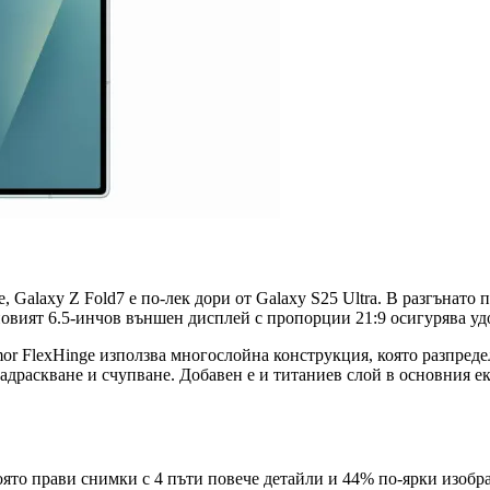
ние, Galaxy Z Fold7 е по-лек дори от Galaxy S25 Ultra. В разгъ
новият 6.5-инчов външен дисплей с пропорции 21:9 осигурява уд
rmor FlexHinge използва многослойна конструкция, която разпред
надраскване и счупване. Добавен е и титаниев слой в основния е
която прави снимки с 4 пъти повече детайли и 44% по-ярки изобр