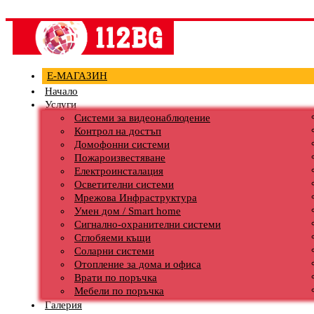
Е-МАГАЗИН
Начало
Услуги
Системи за видеонаблюдение
Контрол на достъп
Домофонни системи
Пожароизвестяване
Електроинсталация
Осветителни системи
Мрежова Инфраструктура
Умен дом / Smart home
Сигнално-охранителни системи
Сглобяеми къщи
Соларни системи
Отопление за дома и офиса
Врати по поръчка
Мебели по поръчка
Галерия