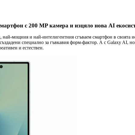
смартфон с 200 MP камера и изцяло нова AI екосис
я, най-мощния и най-интелигентния сгъваем смартфон в своята 
ъздадени специално за гъвкавия форм-фактор. А с Galaxy AI, нови
реативен и естествен.