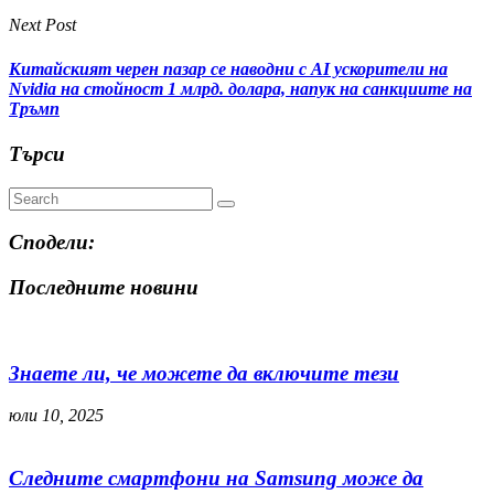
Next Post
Китайският черен пазар се наводни с AI ускорители на
Nvidia на стойност 1 млрд. долара, напук на санкциите на
Тръмп
Търси
Сподели:
Последните новини
Знаете ли, че можете да включите тези
юли 10, 2025
Следните смартфони на Samsung може да