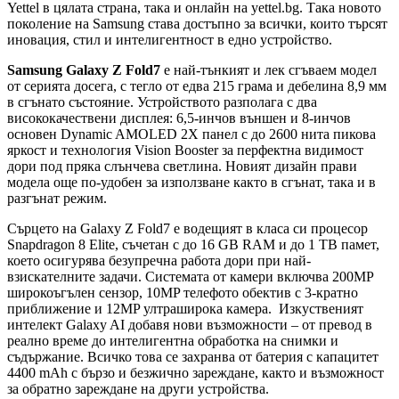
Yettel в цялата страна, така и онлайн на yettel.bg. Така новото
поколение на Samsung става достъпно за всички, които търсят
иновация, стил и интелигентност в едно устройство.
Samsung Galaxy Z Fold7
е най-тънкият и лек сгъваем модел
от серията досега, с тегло от едва 215 грама и дебелина 8,9 мм
в сгънато състояние. Устройството разполага с два
висококачествени дисплея: 6,5-инчов външен и 8-инчов
основен Dynamic AMOLED 2X панел с до 2600 нита пикова
яркост и технология Vision Booster за перфектна видимост
дори под пряка слънчева светлина. Новият дизайн прави
модела още по-удобен за използване както в сгънат, така и в
разгънат режим.
Сърцето на Galaxy Z Fold7 е водещият в класа си процесор
Snapdragon 8 Elite, съчетан с до 16 GB RAM и до 1 TB памет,
което осигурява безупречна работа дори при най-
взискателните задачи. Системата от камери включва 200MP
широкоъгълен сензор, 10MP телефото обектив с 3-кратно
приближение и 12MP ултраширока камера. Изкуственият
интелект Galaxy AI добавя нови възможности – от превод в
реално време до интелигентна обработка на снимки и
съдържание. Всичко това се захранва от батерия с капацитет
4400 mAh с бързо и безжично зареждане, както и възможност
за обратно зареждане на други устройства.