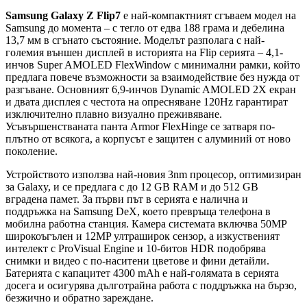
Samsung Galaxy Z Flip7
е най-компактният сгъваем модел на
Samsung до момента – с тегло от едва 188 грама и дебелина
13,7 мм в сгънато състояние. Моделът разполага с най-
големия външен дисплей в историята на Flip серията – 4,1-
инчов Super AMOLED FlexWindow с минимални рамки, който
предлага повече възможности за взаимодействие без нужда от
разгъване. Основният 6,9-инчов Dynamic AMOLED 2X екран
и двата дисплея с честота на опресняване 120Hz гарантират
изключително плавно визуално преживяване.
Усъвършенстваната панта Armor FlexHinge се затваря по-
плътно от всякога, а корпусът е защитен с алуминий от ново
поколение.
Устройството използва най-новия 3nm процесор, оптимизиран
за Galaxy, и се предлага с до 12 GB RAM и до 512 GB
вградена памет. За първи път в серията е налична и
поддръжка на Samsung DeX, което превръща телефона в
мобилна работна станция. Камера системата включва 50MP
широкоъгълен и 12MP ултраширок сензор, а изкуственият
интелект с ProVisual Engine и 10-битов HDR подобрява
снимки и видео с по-наситени цветове и фини детайли.
Батерията с капацитет 4300 mAh е най-голямата в серията
досега и осигурява дълготрайна работа с поддръжка на бързо,
безжично и обратно зареждане.