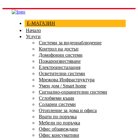
Е-МАГАЗИН
Начало
Услуги
Системи за видеонаблюдение
Контрол на достъп
Домофонни системи
Пожароизвестяване
Електроинсталация
Осветителни системи
Мрежова Инфраструктура
Умен дом / Smart home
Сигнално-охранителни системи
Сглобяеми къщи
Соларни системи
Отопление за дома и офиса
Врати по поръчка
Мебели по поръчка
Офис обзавеждане
Офис консумативи