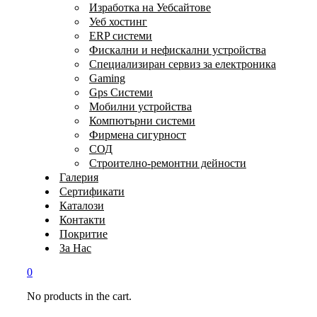
Изработка на Уебсайтове
Уеб хостинг
ERP системи
Фискални и нефискални устройства
Специализиран сервиз за електроника
Gaming
Gps Системи
Мобилни устройства
Компютърни системи
Фирмена сигурност
СОД
Строително-ремонтни дейности
Галерия
Сертификати
Каталози
Контакти
Покритие
За Нас
0
No products in the cart.