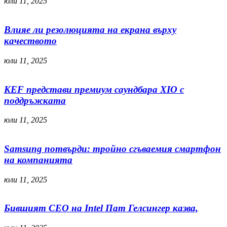
юли 11, 2025
Влияе ли резолюцията на екрана върху
качеството
юли 11, 2025
KEF представи премиум саундбара XIO с
поддръжката
юли 11, 2025
Samsung потвърди: тройно сгъваемия смартфон
на компанията
юли 11, 2025
Бившият CEO на Intel Пат Гелсингер казва,