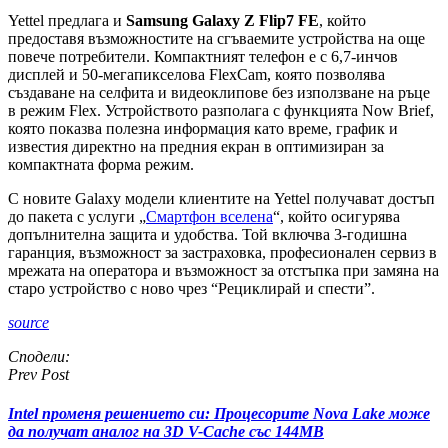
Yettel предлага и
Samsung Galaxy Z Flip7 FE
, който
предоставя възможностите на сгъваемите устройства на още
повече потребители. Компактният телефон е с 6,7-инчов
дисплей и 50-мегапикселова FlexCam, която позволява
създаване на селфита и видеоклипове без използване на ръце
в режим Flex. Устройството разполага с функцията Now Brief,
която показва полезна информация като време, график и
известия директно на предния екран в оптимизиран за
компактната форма режим.
С новите Galaxy модели клиентите на Yettel получават достъп
до пакета с услуги „
Смартфон вселена
“, който осигурява
допълнителна защита и удобства. Той включва 3-годишна
гаранция, възможност за застраховка, професионален сервиз в
мрежата на оператора и възможност за отстъпка при замяна на
старо устройство с ново чрез “Рециклирай и спести”.
source
Сподели:
Prev Post
Intel променя решението си: Процесорите Nova Lake може
да получат аналог на 3D V-Cache със 144MB