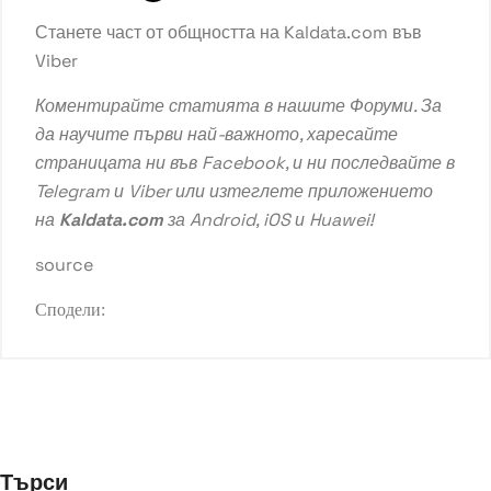
Станете част от общността на Kaldata.com във
Viber
Коментирайте статията в нашите
Форуми
. За
да научите първи най-важното, харесайте
страницата ни във
Facebook
, и ни последвайте в
Telegram
и
Viber
или изтеглете приложението
на
Kaldata.com
за
Android
,
iOS
и
Huawei
!
source
Сподели:
Търси