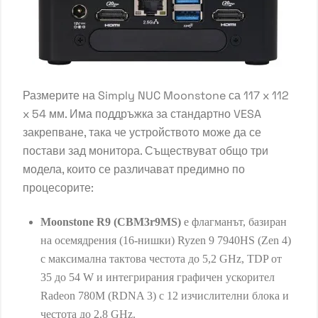
Размерите на Simply NUC Moonstone са 117 x 112
x 54 мм. Има поддръжка за стандартно VESA
закрепване, така че устройството може да се
постави зад монитора. Съществуват общо три
модела, които се различават предимно по
процесорите:
Moonstone R9 (CBM3r9MS)
е флагманът, базиран
на осемядрения (16-нишки) Ryzen 9 7940HS (Zen 4)
с максимална тактова честота до 5,2 GHz, TDP от
35 до 54 W и интегрирания графичен ускорител
Radeon 780M (RDNA 3) с 12 изчислителни блока и
честота до 2,8 GHz.