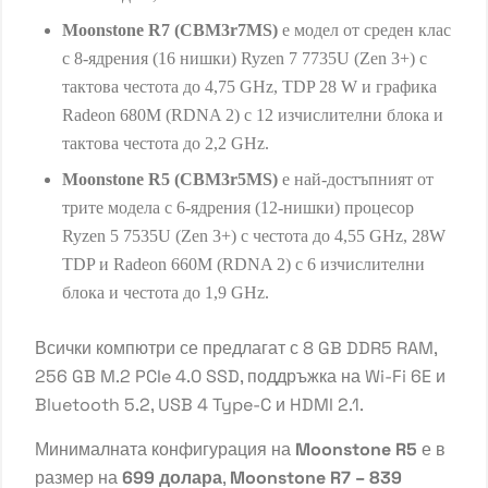
Moonstone R7 (CBM3r7MS)
е модел от среден клас
с 8-ядрения (16 нишки) Ryzen 7 7735U (Zen 3+) с
тактова честота до 4,75 GHz, TDP 28 W и графика
Radeon 680M (RDNA 2) с 12 изчислителни блока и
тактова честота до 2,2 GHz.
Moonstone R5 (CBM3r5MS)
е най-достъпният от
трите модела с 6-ядрения (12-нишки) процесор
Ryzen 5 7535U (Zen 3+) с честота до 4,55 GHz, 28W
TDP и Radeon 660M (RDNA 2) с 6 изчислителни
блока и честота до 1,9 GHz.
Всички компютри се предлагат с 8 GB DDR5 RAM,
256 GB M.2 PCIe 4.0 SSD, поддръжка на
Wi-Fi 6E
и
Bluetooth 5.2, USB 4 Type-C и HDMI 2.1.
Минималната конфигурация на
Moonstone R5
е в
размер на
699 долара
,
Moonstone R7 – 839