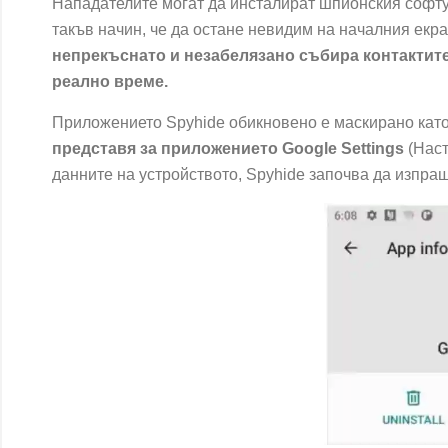
Нападателите могат да инсталират шпионския софтуе
такъв начин, че да остане невидим на началния ек
непрекъснато и незабелязано събира контактите
реално време.
Приложението Spyhide обикновено е маскирано като 
представя за приложението Google Settings
(Наст
данните на устройството, Spyhide започва да изпра