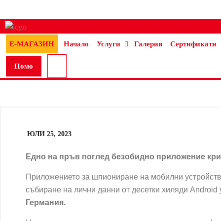
Е-МАГАЗИН
Начало
Услуги
Галерия
Сертификати
Помо
щ
ЮЛИ 25, 2023
Едно на пръв поглед безобидно приложение кри
Приложението за шпиониране на мобилни устройст
събиране на
лични данни
от десетки хиляди Android 
Германия.