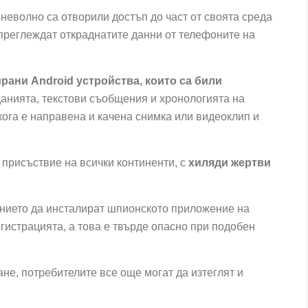
неволно са отворили достъп до част от своята среда
а преглеждат откраднатите данни от телефоните на
рани Android устройства, които са били
анията, текстови съобщения и хронологията на
ога е направена и качена снимка или видеоклип и
 присъствие на всички континенти, с
хиляди жертви
рението да инсталират шпионското приложение на
егистрацията, а това е твърде опасно при подобен
е, потребителите все още могат да изтеглят и