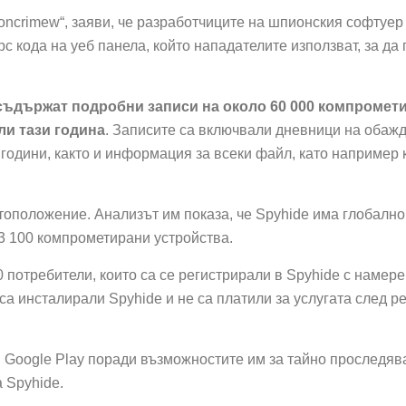
ncrimew“, заяви, че разработчиците на шпионския софтуер 
рс код
а на уеб панела, който нападателите използват, за д
 съдържат подробни записи на около 60 000 компромети
юли тази година
. Записите са включвали дневници на обажд
одини, както и информация за всеки файл, като например к
тоположение. Анализът им показа, че Spyhide има глобално
3 100 компрометирани устройства.
0 потребители, които са се регистрирали в Spyhide с наме
 са инсталирали Spyhide и не са платили за услугата след р
в
Google Play
поради възможностите им за тайно проследяван
 Spyhide.