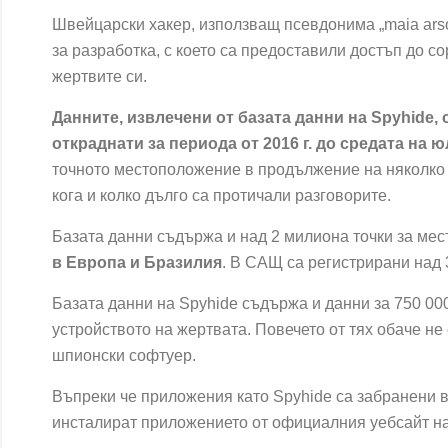
Швейцарски хакер, използващ псевдонима „maia arso
за разработка, с което са предоставили достъп до
со
жертвите си.
Данните, извлечени от базата данни на Spyhide,
откраднати за периода от 2016 г. до средата на 
точното местоположение в продължение на няколко г
кога и колко дълго са протичали разговорите.
Базата данни съдържа и над 2 милиона точки за мес
в Европа и Бразилия
. В САЩ са регистрирани над 
Базата данни на Spyhide съдържа и данни за 750 00
устройството на жертвата. Повечето от тях обаче не
шпионски софтуер.
Въпреки че приложения като Spyhide са забранени 
инсталират приложението от официалния уебсайт на