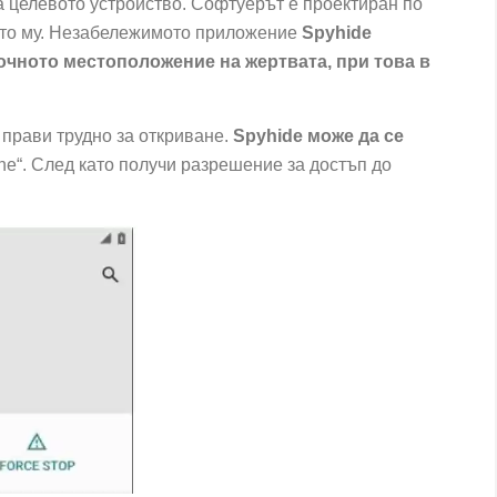
а целевото устройство. Софтуерът е проектиран по
нето му. Незабележимото приложение
Spyhide
очното местоположение на жертвата, при това в
 прави трудно за откриване.
Spyhide може да се
ne“. След като получи разрешение за достъп до