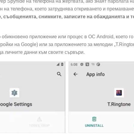
р Spyhide на телефона на жертвата, ако знаят паролата н
ран на телефона, което затруднява откриването и премахва
, съобщенията, снимките, записите на обажданията и т
обикновено приложение или процес в ОС Android, което го
ройки на Google) или за приложението за мелодии „T.Ringto
ща личните данни към своите сървъри.