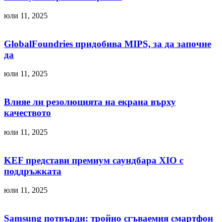
юли 11, 2025
GlobalFoundries придобива MIPS, за да започне
да
юли 11, 2025
Влияе ли резолюцията на екрана върху
качеството
юли 11, 2025
KEF представи премиум саундбара XIO с
поддръжката
юли 11, 2025
Samsung потвърди: тройно сгъваемия смартфон