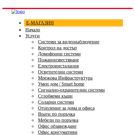
Е-МАГАЗИН
Начало
Услуги
Системи за видеонаблюдение
Контрол на достъп
Домофонни системи
Пожароизвестяване
Електроинсталация
Осветителни системи
Мрежова Инфраструктура
Умен дом / Smart home
Сигнално-охранителни системи
Сглобяеми къщи
Соларни системи
Отопление за дома и офиса
Врати по поръчка
Мебели по поръчка
Офис обзавеждане
Офис консумативи