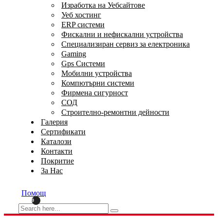
Изработка на Уебсайтове
Уеб хостинг
ERP системи
Фискални и нефискални устройства
Специализиран сервиз за електроника
Gaming
Gps Системи
Мобилни устройства
Компютърни системи
Фирмена сигурност
СОД
Строително-ремонтни дейности
Галерия
Сертификати
Каталози
Контакти
Покритие
За Нас
Помощ
0