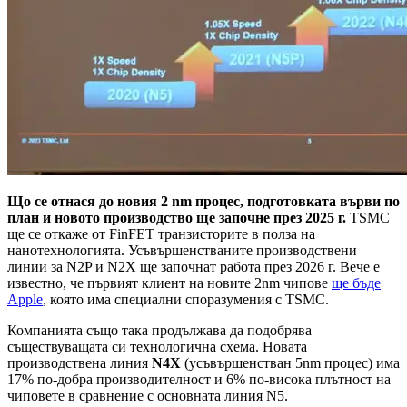
Що се отнася до новия 2 nm процес, подготовката върви по
план и новото производство ще започне през 2025 г.
TSMC
ще се откаже от FinFET транзисторите в полза на
нанотехнологията. Усъвършенстваните производствени
линии за N2P и N2X ще започнат работа през 2026 г. Вече е
известно, че първият клиент на новите 2nm чипове
ще бъде
Apple
, която има специални споразумения с TSMC.
Компанията също така продължава да подобрява
съществуващата си технологична схема. Новата
производствена линия
N4X
(усъвършенстван 5nm процес) има
17% по-добра производителност и 6% по-висока плътност на
чиповете в сравнение с основната линия N5.