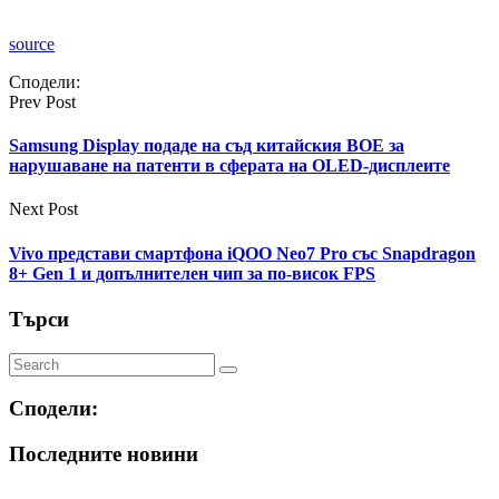
source
Сподели:
Prev Post
Samsung Display подаде на съд китайския BOE за
нарушаване на патенти в сферата на OLED-дисплеите
Next Post
Vivo представи смартфона iQOO Neo7 Pro със Snapdragon
8+ Gen 1 и допълнителен чип за по-висок FPS
Търси
Сподели:
Последните новини