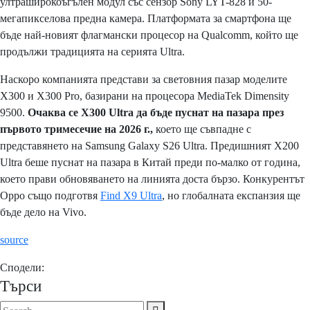
ултраширокоъгълен модул със сензор Sony LYT-828 и 50-
мегапикселова предна камера. Платформата за смартфона ще
бъде най-новият флагмански процесор на Qualcomm, който ще
продължи традицията на серията Ultra.
Наскоро компанията представи за световния пазар моделите
X300 и X300 Pro, базирани на процесора MediaTek Dimensity
9500.
Очаква се X300 Ultra да бъде пуснат на пазара през
първото тримесечие на 2026 г.,
което ще съвпадне с
представянето на Samsung Galaxy S26 Ultra. Предишният X200
Ultra беше пуснат на пазара в Китай преди по-малко от година,
което прави обновяването на линията доста бързо. Конкурентът
Oppo също подготвя
Find X9 Ultra
, но глобалната експанзия ще
бъде дело на Vivo.
source
Сподели:
Търси