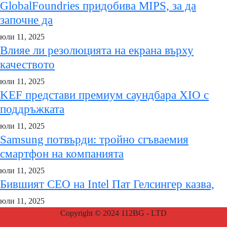
GlobalFoundries придобива MIPS, за да
започне да
юли 11, 2025
Влияе ли резолюцията на екрана върху
качеството
юли 11, 2025
KEF представи премиум саундбара XIO с
поддръжката
юли 11, 2025
Samsung потвърди: тройно сгъваемия
смартфон на компанията
юли 11, 2025
Бившият CEO на Intel Пат Гелсингер казва,
юли 11, 2025
Copyright © 2024 112BG - LTD