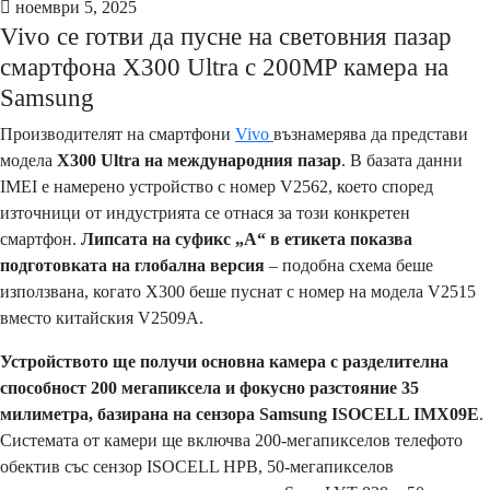
ноември 5, 2025
Vivo се готви да пусне на световния пазар
смартфона X300 Ultra с 200MP камера на
Samsung
Производителят на смартфони
Vivo
възнамерява да представи
модела
X300 Ultra на международния пазар
. В базата данни
IMEI е намерено устройство с номер V2562, което според
източници от индустрията се отнася за този конкретен
смартфон.
Липсата на суфикс „А“ в етикета показва
подготовката на глобална версия
– подобна схема беше
използвана, когато X300 беше пуснат с номер на модела V2515
вместо китайския V2509A.
Устройството ще получи основна камера с разделителна
способност 200 мегапиксела и фокусно разстояние 35
милиметра, базирана на сензора Samsung ISOCELL IMX09E
.
Системата от камери ще включва 200-мегапикселов телефото
обектив със сензор ISOCELL HPB, 50-мегапикселов