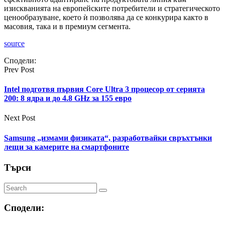
изискванията на европейските потребители и стратегическото
ценообразуване, което ѝ позволява да се конкурира както в
масовия, така и в премиум сегмента.
source
Сподели:
Prev Post
Intel подготвя първия Core Ultra 3 процесор от серията
200: 8 ядра и до 4.8 GHz за 155 евро
Next Post
Samsung „измами физиката“, разработвайки свръхтънки
лещи за камерите на смартфоните
Търси
Сподели: