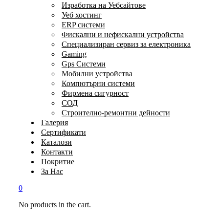
Изработка на Уебсайтове
Уеб хостинг
ERP системи
Фискални и нефискални устройства
Специализиран сервиз за електроника
Gaming
Gps Системи
Мобилни устройства
Компютърни системи
Фирмена сигурност
СОД
Строително-ремонтни дейности
Галерия
Сертификати
Каталози
Контакти
Покритие
За Нас
0
No products in the cart.