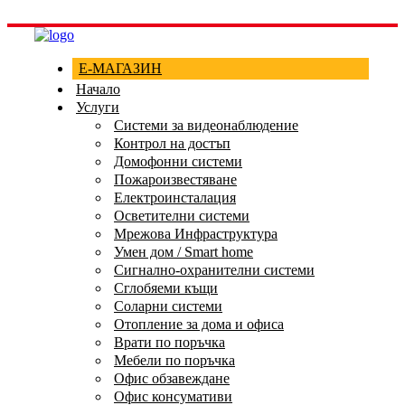
Е-МАГАЗИН
Начало
Услуги
Системи за видеонаблюдение
Контрол на достъп
Домофонни системи
Пожароизвестяване
Електроинсталация
Осветителни системи
Мрежова Инфраструктура
Умен дом / Smart home
Сигнално-охранителни системи
Сглобяеми къщи
Соларни системи
Отопление за дома и офиса
Врати по поръчка
Мебели по поръчка
Офис обзавеждане
Офис консумативи