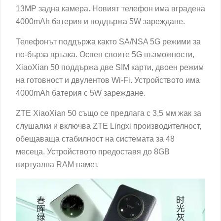
13MP задна камера. Новият телефон има вградена
4000mAh батерия и поддържа 5W зареждане.
Телефонът поддържа както SA/NSA 5G режими за
по-бърза връзка. Освен своите 5G възможности,
XiaoXian 50 поддържа две SIM карти, двоен режим
на готовност и двулентов Wi-Fi. Устройството има
4000mAh батерия с 5W зареждане.
ZTE XiaoXian 50 също се предлага с 3,5 мм жак за
слушалки и включва ZTE Lingxi производителност,
обещаваща стабилност на системата за 48
месеца. Устройството предоставя до 8GB
виртуална RAM памет.