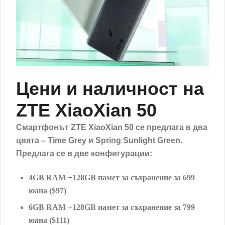
Цени и наличност на
ZTE XiaoXian 50
Смартфонът ZTE XiaoXian 50 се предлага в два
цвята – Time Grey и Spring Sunlight Green.
Предлага се в две конфигурации:
4GB
RAM +128GB
памет за съхранение за 699 ​​
юана ($97)
6GB
RAM +128GB памет за съхранение за 799
юана ($111)