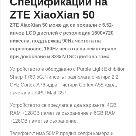
Спецификации на
ZTE XiaoXian 50
ZTE XiaoXian 50 може да се похвали с 6,52-
инчов LCD дисплей с резолюция 1600×720
пиксела, поддържащ 90Hz честота на
опресняване, 180Hz честота на семплиране
при докосване и 83% NTSC цветова гама.
Устройството е оборудвано с Purple Light Exhibition
Sharp T760 5G. Чипсетът разполага с четири 2,2
GHz Cortex-A76 ядра + четири Cortex-A55 ядра,
съчетани с GPU Mail G57.
Устройството се предлага в два варианта: 4GB
RAM +128GB памет за съхранение и 6GB RAM
+128GB памет за съхранение.
Телефонът има 50MP предна селфи камера и